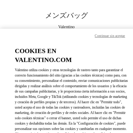
Skip to content
Return to Nav
メンズバッグ
Valentino
Nagoya Matsuzakaya
Continuar sin aceptar
今すぐ電話
COOKIES EN
VALENTINO.COM
もっと見る
Valentino utiliza cookies y otras tecnologías de rastreo tanto para garantizar el
correcto funcionamiento del sitio (gracias a las cookies técnicas) como para, con
LINK OPENS IN 
DIRECCIONES
su consentimiento, personalizar el contenido, enviar comunicaciones publicitarias
dirigidas y realizar análisis sobre el comportamiento de los usuarios y la eficacia
de sus campañas publicitarias, y le proporciona cierta información a sus socios,
incluidos Meta, Google y TikTok (utilizando cookies y tecnologías de marketing
y creación de perfiles propias y de terceros). Al hacer clic en "Permitir todo",
usted acepta el uso de todas las cookies y rastreadores, incluidas las cookies de
marketing, de creación de perfiles y de redes sociales. Al hacer clic en "Permitir
solo cookies técnicas" o cerrar el banner, usted solo permite el uso de dichas
cookies y deshabilita todas las demás. En la "Configuración de cookies", puede
personalizar sus opciones sobre las cookies y cambiarlas en cualquier momento.
Link Opens in New Tab