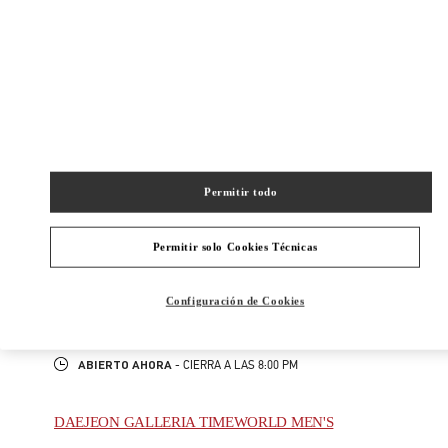
New Tab
Link Opens in New Tab
ヴァレンティノ 2026年 プレフォール
今すぐ見る
Link Opens in New Tab
Permitir todo
最寄りのブティック
NAGOYA TAKASHIMAYA
Permitir solo Cookies Técnicas
450-6001
AICHI
NAGOYA
NAKAMURA-KU
1-1-4 MEIEKI
Configuración de Cookies
JR NAGOYA TAKASHIMAYA 2F
PHONE
TELÉFONO:
052-485-8835
ABIERTO AHORA
- CIERRA A LAS
8:00 PM
DAEJEON GALLERIA TIMEWORLD MEN'S