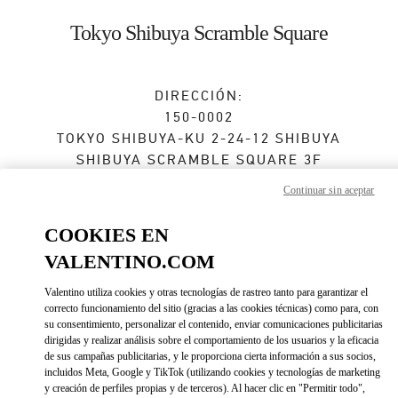
Skip to content
Return to Nav
Tokyo Shibuya Scramble Square
DIRECCIÓN:
150-0002
TOKYO
SHIBUYA-KU
2-24-12 SHIBUYA
SHIBUYA SCRAMBLE SQUARE 3F
Continuar sin aceptar
Cerrado
- Abre a las
10:00 AM
COOKIES EN
VALENTINO.COM
CITA EN LA BOUTIQUE
Valentino utiliza cookies y otras tecnologías de rastreo tanto para garantizar el
03-6434-1457
correcto funcionamiento del sitio (gracias a las cookies técnicas) como para, con
su consentimiento, personalizar el contenido, enviar comunicaciones publicitarias
dirigidas y realizar análisis sobre el comportamiento de los usuarios y la eficacia
Direcciones
de sus campañas publicitarias, y le proporciona cierta información a sus socios,
Link Opens in New Tab
incluidos Meta, Google y TikTok (utilizando cookies y tecnologías de marketing
y creación de perfiles propias y de terceros). Al hacer clic en "Permitir todo",