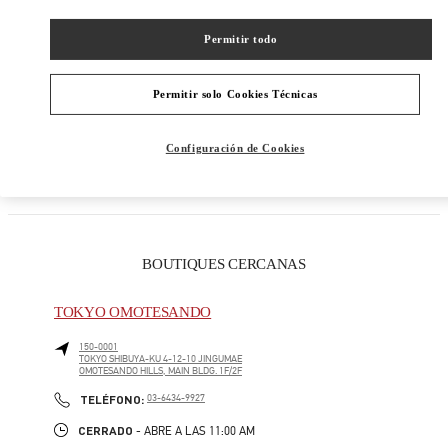
ウィメンズシューズ
Permitir todo
ウィメンズバッグ
Permitir solo Cookies Técnicas
REGALOS PARA ÉL
Configuración de Cookies
REGALO PARA ELLA
BOUTIQUES CERCANAS
TOKYO OMOTESANDO
150-0001
TOKYO
SHIBUYA-KU
4-12-10 JINGUMAE
OMOTESANDO HILLS, MAIN BLDG. 1F/2F
LINK OPENS IN NEW TAB
PHONE
TELÉFONO:
03-6434-9927
CERRADO
- ABRE A LAS
11:00 AM