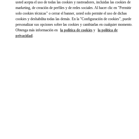
Ir con un Uber
usted acepta el uso de todas las cookies y rastreadores, incluidas las cookies de
marketing, de creación de perfiles y de redes sociales. Al hacer clic en "Permitir
solo cookies técnicas" o cerrar el banner, usted solo permite el uso de dichas
cookies y deshabilita todas las demás. En la "Configuración de cookies", puede
personalizar sus opciones sobre las cookies y cambiarlas en cualquier momento.
Obtenga más información en
la política de cookies
y
la política de
privacidad
.
HORARIO
Día de la Semana
Horario
Domingo
10:00 AM
-
9:00 PM
Lunes
10:00 AM
-
9:00 PM
Martes
10:00 AM
-
9:00 PM
Miércoles
10:00 AM
-
9:00 PM
Jueves
10:00 AM
-
9:00 PM
Viernes
10:00 AM
-
9:00 PM