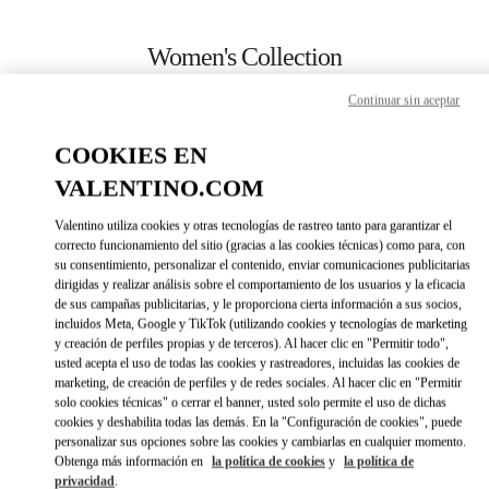
Skip to content
Return to Nav
Women's Collection
Valentino
Continuar sin aceptar
Almaty Esentai Mall
COOKIES EN
CALL NOW
VALENTINO.COM
Valentino utiliza cookies y otras tecnologías de rastreo tanto para garantizar el
MORE DETAILS
correcto funcionamiento del sitio (gracias a las cookies técnicas) como para, con
su consentimiento, personalizar el contenido, enviar comunicaciones publicitarias
dirigidas y realizar análisis sobre el comportamiento de los usuarios y la eficacia
LINK OPENS IN 
DIRECCIONES
de sus campañas publicitarias, y le proporciona cierta información a sus socios,
incluidos Meta, Google y TikTok (utilizando cookies y tecnologías de marketing
y creación de perfiles propias y de terceros). Al hacer clic en "Permitir todo",
usted acepta el uso de todas las cookies y rastreadores, incluidas las cookies de
marketing, de creación de perfiles y de redes sociales. Al hacer clic en "Permitir
solo cookies técnicas" o cerrar el banner, usted solo permite el uso de dichas
cookies y deshabilita todas las demás. En la "Configuración de cookies", puede
personalizar sus opciones sobre las cookies y cambiarlas en cualquier momento.
Obtenga más información en
la política de cookies
y
la política de
privacidad
.
Link Opens in New Tab