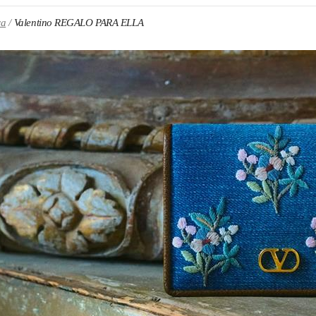
ra
Valentino REGALO PARA ELLA
N NEW TAB
Link O