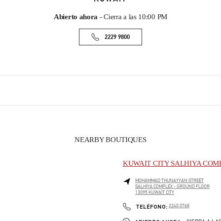
Abierto ahora
- Cierra a las
10:00 PM
2229 9800
NEARBY BOUTIQUES
KUWAIT CITY SALHIYA COM
MOHAMMAD THUNAYYAN STREET
SALHIYA COMPLEX - GROUND FLOOR
13095
KUWAIT CITY
PHONE
TELÉFONO:
2240 0768