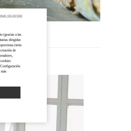
nuar sin aceptar
io (gracias a las
tarias dirigidas
oporciona cierta
 creación de
treadores,
o cookies
 "Configuración
a más