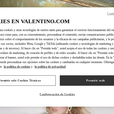
Conti
IES EN VALENTINO.COM
DISCOVER MORE
iza cookies y otras tecnologías de rastreo tanto para garantizar el correcto funcionamiento del sit
cas) como para, con su consentimiento, personalizar el contenido, enviar comunicaciones publici
lisis sobre el comportamiento de los usuarios y la eficacia de sus campañas publicitarias, y le pr
 sus socios, incluidos Meta, Google y TikTok (utilizando cookies y tecnologías de marketing y
as y de terceros). Al hacer clic en "Permitir todo", usted acepta el uso de todas las cookies y ras
 cookies de marketing, de creación de perfiles y de redes sociales. Al hacer clic en "Permitir sol
NOVEDADES
errar el banner, usted solo permite el uso de dichas cookies y deshabilita todas las demás. En la
puede personalizar sus opciones sobre las cookies y cambiarlas en cualquier momento. Obteng
en
la política de cookies
y
la política de privacidad
.
Permitir solo Cookies Técnicas
Permitir todo
Configuración de Cookies