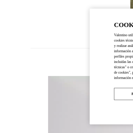
COOK
Valentino util
cookies técni
y realizar aná
información a
perfiles propi
incluidas las
técnicas" o c
de cookies", 
información 