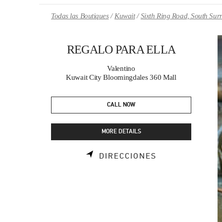
Skip to content
Return to Nav
Todas las Boutiques
Kuwait
Sixth Ring Road, South Sur
REGALO PARA ELLA
Valentino
Kuwait City Bloomingdales 360 Mall
CALL NOW
MORE DETAILS
LINK OPENS I
DIRECCIONES