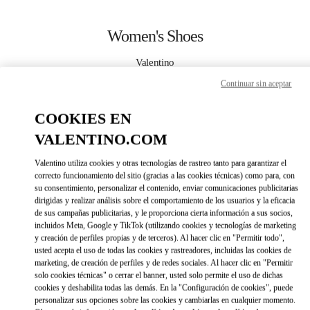
Skip to content
Return to Nav
Women's Shoes
Valentino
Kuwait City Bloomingdales 360 Mall
Continuar sin aceptar
CALL NOW
COOKIES EN
VALENTINO.COM
MORE DETAILS
Valentino utiliza cookies y otras tecnologías de rastreo tanto para garantizar el
correcto funcionamiento del sitio (gracias a las cookies técnicas) como para, con
LINK OPENS IN 
DIRECCIONES
su consentimiento, personalizar el contenido, enviar comunicaciones publicitarias
dirigidas y realizar análisis sobre el comportamiento de los usuarios y la eficacia
de sus campañas publicitarias, y le proporciona cierta información a sus socios,
incluidos Meta, Google y TikTok (utilizando cookies y tecnologías de marketing
y creación de perfiles propias y de terceros). Al hacer clic en "Permitir todo",
usted acepta el uso de todas las cookies y rastreadores, incluidas las cookies de
marketing, de creación de perfiles y de redes sociales. Al hacer clic en "Permitir
solo cookies técnicas" o cerrar el banner, usted solo permite el uso de dichas
cookies y deshabilita todas las demás. En la "Configuración de cookies", puede
personalizar sus opciones sobre las cookies y cambiarlas en cualquier momento.
Link Opens in New Tab