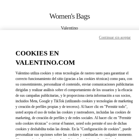
Skip to content
Return to Nav
Women's Bags
Valentino
Kuwait City Avenues Mall
Continuar sin aceptar
CALL NOW
COOKIES EN
VALENTINO.COM
MORE DETAILS
Valentino utiliza cookies y otras tecnologías de rastreo tanto para garantizar el
correcto funcionamiento del sitio (gracias a las cookies técnicas) como para, con
LINK OPENS IN 
DIRECCIONES
su consentimiento, personalizar el contenido, enviar comunicaciones publicitarias
dirigidas y realizar análisis sobre el comportamiento de los usuarios y la eficacia
de sus campañas publicitarias, y le proporciona cierta información a sus socios,
incluidos Meta, Google y TikTok (utilizando cookies y tecnologías de marketing
y creación de perfiles propias y de terceros). Al hacer clic en "Permitir todo",
usted acepta el uso de todas las cookies y rastreadores, incluidas las cookies de
marketing, de creación de perfiles y de redes sociales. Al hacer clic en "Permitir
solo cookies técnicas" o cerrar el banner, usted solo permite el uso de dichas
cookies y deshabilita todas las demás. En la "Configuración de cookies", puede
personalizar sus opciones sobre las cookies y cambiarlas en cualquier momento.
Link Opens in New Tab