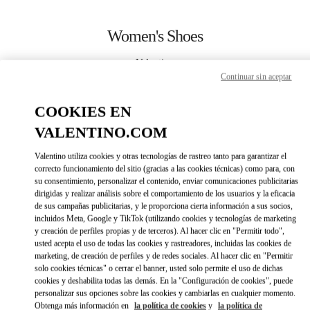
Skip to content
Return to Nav
Women's Shoes
Valentino
Beirut Aishti By The Sea
Continuar sin aceptar
COOKIES EN
CALL NOW
VALENTINO.COM
MORE DETAILS
Valentino utiliza cookies y otras tecnologías de rastreo tanto para garantizar el
correcto funcionamiento del sitio (gracias a las cookies técnicas) como para, con
su consentimiento, personalizar el contenido, enviar comunicaciones publicitarias
LINK OPENS IN 
DIRECCIONES
dirigidas y realizar análisis sobre el comportamiento de los usuarios y la eficacia
de sus campañas publicitarias, y le proporciona cierta información a sus socios,
incluidos Meta, Google y TikTok (utilizando cookies y tecnologías de marketing
y creación de perfiles propias y de terceros). Al hacer clic en "Permitir todo",
usted acepta el uso de todas las cookies y rastreadores, incluidas las cookies de
marketing, de creación de perfiles y de redes sociales. Al hacer clic en "Permitir
solo cookies técnicas" o cerrar el banner, usted solo permite el uso de dichas
cookies y deshabilita todas las demás. En la "Configuración de cookies", puede
personalizar sus opciones sobre las cookies y cambiarlas en cualquier momento.
Obtenga más información en
la política de cookies
y
la política de
Link Opens in New Tab