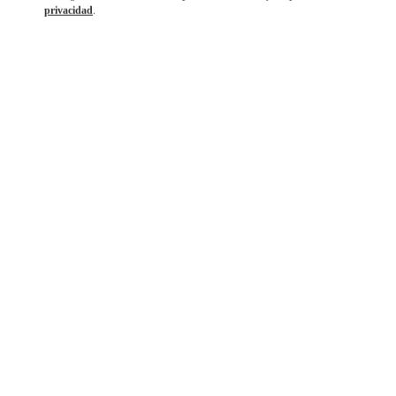
privacidad
.
DISCOVER MORE
NOVEDADES