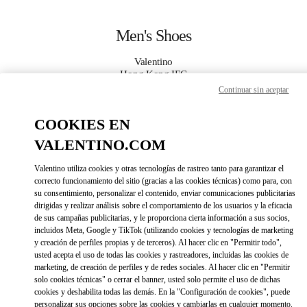
Skip to content
Return to Nav
Men's Shoes
Valentino
Hong Kong IFC
Continuar sin aceptar
CALL NOW
COOKIES EN
VALENTINO.COM
MORE DETAILS
Valentino utiliza cookies y otras tecnologías de rastreo tanto para garantizar el
LINK OPENS IN 
DIRECCIONES
correcto funcionamiento del sitio (gracias a las cookies técnicas) como para, con
su consentimiento, personalizar el contenido, enviar comunicaciones publicitarias
dirigidas y realizar análisis sobre el comportamiento de los usuarios y la eficacia
de sus campañas publicitarias, y le proporciona cierta información a sus socios,
incluidos Meta, Google y TikTok (utilizando cookies y tecnologías de marketing
y creación de perfiles propias y de terceros). Al hacer clic en "Permitir todo",
usted acepta el uso de todas las cookies y rastreadores, incluidas las cookies de
marketing, de creación de perfiles y de redes sociales. Al hacer clic en "Permitir
solo cookies técnicas" o cerrar el banner, usted solo permite el uso de dichas
cookies y deshabilita todas las demás. En la "Configuración de cookies", puede
Link Opens in New Tab
personalizar sus opciones sobre las cookies y cambiarlas en cualquier momento.