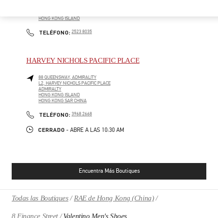
SHOP G1, THE LANDMARK ATRIUM
CENTRAL
HONG KONG ISLAND
HONG KONG ISLAND
PHONE
TELÉFONO:
2523 8035
HARVEY NICHOLS PACIFIC PLACE
88 QUEENSWAY, ADMIRALITY
L2, HARVEY NICHOLS PACIFIC PLACE
ADMIRALTY
HONG KONG ISLAND
HONG KONG SAR CHINA
PHONE
TELÉFONO:
3968 2668
CERRADO
- ABRE A LAS
10:30 AM
Encuentra Más Boutiques
Todas las Boutiques
RAE de Hong Kong (China)
8 Finance Street
Valentino Men's Shoes