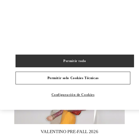
DISCOVER MORE
NOVEDADES
Permitir todo
Permitir solo Cookies Técnicas
Configuración de Cookies
New Tab
Link Opens in New Tab
VALENTINO PRE-FALL 2026