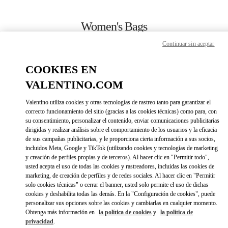
Skip to content
Return to Nav
Women's Bags
Continuar sin aceptar
Valentino
Macau Wynn Palace
COOKIES EN
VALENTINO.COM
CALL NOW
Valentino utiliza cookies y otras tecnologías de rastreo tanto para garantizar el
LINK OPENS IN 
DIRECCIONES
correcto funcionamiento del sitio (gracias a las cookies técnicas) como para, con
su consentimiento, personalizar el contenido, enviar comunicaciones publicitarias
dirigidas y realizar análisis sobre el comportamiento de los usuarios y la eficacia
de sus campañas publicitarias, y le proporciona cierta información a sus socios,
incluidos Meta, Google y TikTok (utilizando cookies y tecnologías de marketing
y creación de perfiles propias y de terceros). Al hacer clic en "Permitir todo",
usted acepta el uso de todas las cookies y rastreadores, incluidas las cookies de
marketing, de creación de perfiles y de redes sociales. Al hacer clic en "Permitir
solo cookies técnicas" o cerrar el banner, usted solo permite el uso de dichas
cookies y deshabilita todas las demás. En la "Configuración de cookies", puede
Link Opens in New Tab
personalizar sus opciones sobre las cookies y cambiarlas en cualquier momento.
Obtenga más información en
la política de cookies
y
la política de
privacidad
.