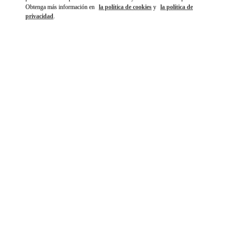
Obtenga más información en
la política de cookies
y
la política de
privacidad
.
DISCOVER MORE
NOVEDADES