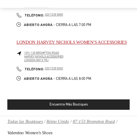
185-186 SLOANE STREET
LONDON
SW1X 9QG
PHONE
TELÉFONO:
020 7235 5855
ABIERTO AHORA
- CIERRA A LAS
7:00 PM
LONDON HARVEY NICHOLS WOMEN'S ACCESSORIES
109 / 125 BROMPTON ROAD
HARVEY NICHOLS ACCESSORIES
LONDON
SW1X 7RJ
PHONE
TELÉFONO:
020 7235 5000
ABIERTO AHORA
- CIERRA A LAS
8:00 PM
Encuentra Más Boutiques
Todas las Boutiques
Reino Unido
87-153 Brompton Road
Valentino Women's Shoes