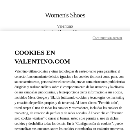
Skip to content
Return to Nav
Women's Shoes
Valentino
London Harrods Woman
Continuar sin aceptar
CALL NOW
COOKIES EN
VALENTINO.COM
MORE DETAILS
Valentino utiliza cookies y otras tecnologías de rastreo tanto para garantizar el
LINK OPENS IN 
correcto funcionamiento del sitio (gracias a las cookies técnicas) como para, con
DIRECCIONES
su consentimiento, personalizar el contenido, enviar comunicaciones publicitarias
dirigidas y realizar análisis sobre el comportamiento de los usuarios y la eficacia
de sus campañas publicitarias, y le proporciona cierta información a sus socios,
incluidos Meta, Google y TikTok (utilizando cookies y tecnologías de marketing
y creación de perfiles propias y de terceros). Al hacer clic en "Permitir todo",
usted acepta el uso de todas las cookies y rastreadores, incluidas las cookies de
marketing, de creación de perfiles y de redes sociales. Al hacer clic en "Permitir
solo cookies técnicas" o cerrar el banner, usted solo permite el uso de dichas
cookies y deshabilita todas las demás. En la "Configuración de cookies", puede
Link Opens in New Tab
personalizar sus opciones sobre las cookies y cambiarlas en cualquier momento.