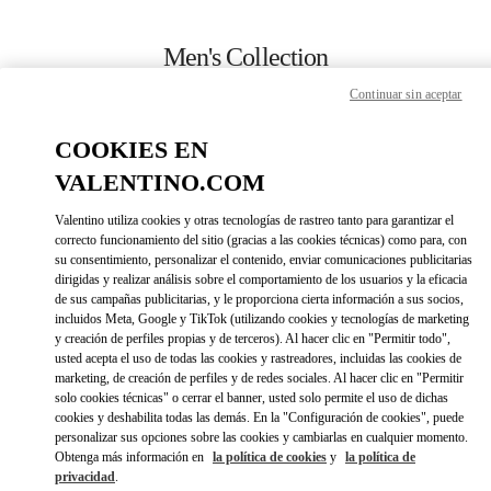
Skip to content
Return to Nav
Men's Collection
Continuar sin aceptar
Valentino
London Harrods Man
COOKIES EN
VALENTINO.COM
CALL NOW
Valentino utiliza cookies y otras tecnologías de rastreo tanto para garantizar el
LINK OPENS IN 
DIRECCIONES
correcto funcionamiento del sitio (gracias a las cookies técnicas) como para, con
su consentimiento, personalizar el contenido, enviar comunicaciones publicitarias
dirigidas y realizar análisis sobre el comportamiento de los usuarios y la eficacia
de sus campañas publicitarias, y le proporciona cierta información a sus socios,
incluidos Meta, Google y TikTok (utilizando cookies y tecnologías de marketing
y creación de perfiles propias y de terceros). Al hacer clic en "Permitir todo",
usted acepta el uso de todas las cookies y rastreadores, incluidas las cookies de
marketing, de creación de perfiles y de redes sociales. Al hacer clic en "Permitir
solo cookies técnicas" o cerrar el banner, usted solo permite el uso de dichas
cookies y deshabilita todas las demás. En la "Configuración de cookies", puede
Link Opens in New Tab
personalizar sus opciones sobre las cookies y cambiarlas en cualquier momento.
Obtenga más información en
la política de cookies
y
la política de
privacidad
.