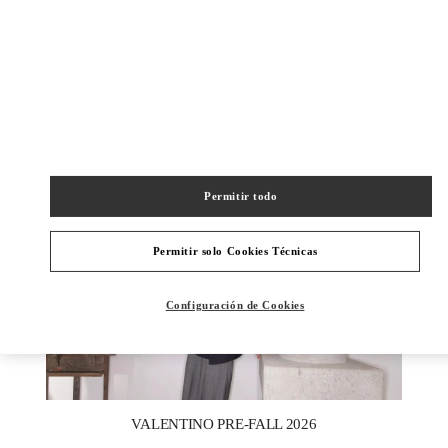
DISCOVER MORE
NOVEDADES
Permitir todo
Permitir solo Cookies Técnicas
Configuración de Cookies
New Tab
Link Opens in New Tab
VALENTINO PRE-FALL 2026