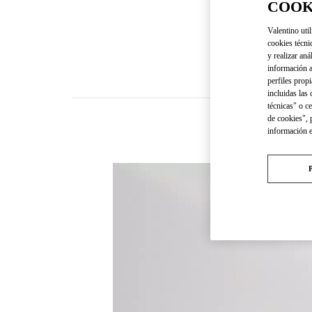
COOK
Valentino util
cookies técni
y realizar aná
información a
perfiles propi
incluidas las
técnicas" o c
de cookies", 
información 