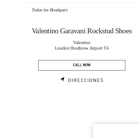
Skip to content
Return to Nav
Todas las Boutiques
Valentino Garavani Rockstud Shoes
Valentino
London Heathrow Airport T4
CALL NOW
LINK OPENS
DIRECCIONES