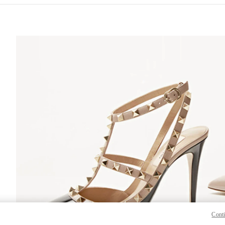
 IN NEW TAB
Lin
Conti