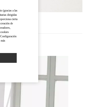
io (gracias a las
tarias dirigidas
oporciona cierta
RE
 creación de
treadores,
o cookies
 "Configuración
a más