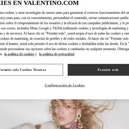
IES EN VALENTINO.COM
iza cookies y otras tecnologías de rastreo tanto para garantizar el correcto funcionamiento del sit
cas) como para, con su consentimiento, personalizar el contenido, enviar comunicaciones publici
lisis sobre el comportamiento de los usuarios y la eficacia de sus campañas publicitarias, y le pr
DISCOVER MO
 sus socios, incluidos Meta, Google y TikTok (utilizando cookies y tecnologías de marketing y
as y de terceros). Al hacer clic en "Permitir todo", usted acepta el uso de todas las cookies y ras
 cookies de marketing, de creación de perfiles y de redes sociales. Al hacer clic en "Permitir sol
errar el banner, usted solo permite el uso de dichas cookies y deshabilita todas las demás. En la
puede personalizar sus opciones sobre las cookies y cambiarlas en cualquier momento. Obteng
en
la política de cookies
y
la política de privacidad
.
NOVEDADES
Permitir solo Cookies Técnicas
Permitir todo
Configuración de Cookies