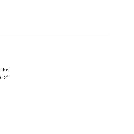
 The
n of
4