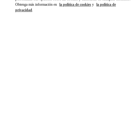
Obtenga más información en
la política de cookies
y
la política de
privacidad
.
DISCOVER MORE
NOVEDADES