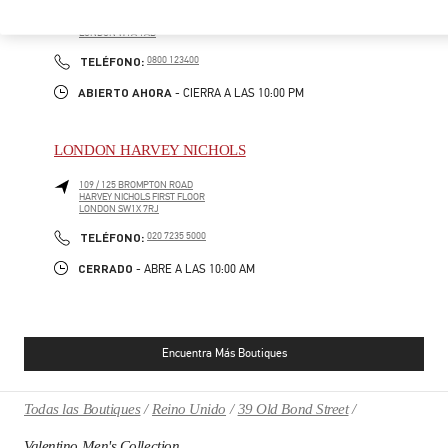
400 OXFORD ST
SELFRIDGES & CO WOMAN, SECOND FLOOR
LONDON
W1A 1AB
PHONE
TELÉFONO:
0800 123400
ABIERTO AHORA
- CIERRA A LAS
10:00 PM
LONDON HARVEY NICHOLS
109 / 125 BROMPTON ROAD
HARVEY NICHOLS FIRST FLOOR
LONDON
SW1X 7RJ
PHONE
TELÉFONO:
020 7235 5000
CERRADO
- ABRE A LAS
10:00 AM
Encuentra Más Boutiques
Todas las Boutiques
Reino Unido
39 Old Bond Street
Valentino Men's Collection