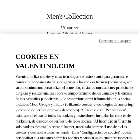
Skip to content
Return to Nav
Men's Collection
Valentino
London Old Bond Street
Continuar sin aceptar
CALL NOW
COOKIES EN
VALENTINO.COM
MORE DETAILS
Valentino utiliza cookies y otras tecnologías de rastreo tanto para garantizar el
LINK OPENS IN 
DIRECCIONES
correcto funcionamiento del sitio (gracias a las cookies técnicas) como para, con
su consentimiento, personalizar el contenido, enviar comunicaciones publicitarias
dirigidas y realizar análisis sobre el comportamiento de los usuarios y la eficacia
de sus campañas publicitarias, y le proporciona cierta información a sus socios,
incluidos Meta, Google y TikTok (utilizando cookies y tecnologías de marketing
y creación de perfiles propias y de terceros). Al hacer clic en "Permitir todo",
usted acepta el uso de todas las cookies y rastreadores, incluidas las cookies de
marketing, de creación de perfiles y de redes sociales. Al hacer clic en "Permitir
solo cookies técnicas" o cerrar el banner, usted solo permite el uso de dichas
cookies y deshabilita todas las demás. En la "Configuración de cookies", puede
Link Opens in New Tab
personalizar sus opciones sobre las cookies y cambiarlas en cualquier momento.