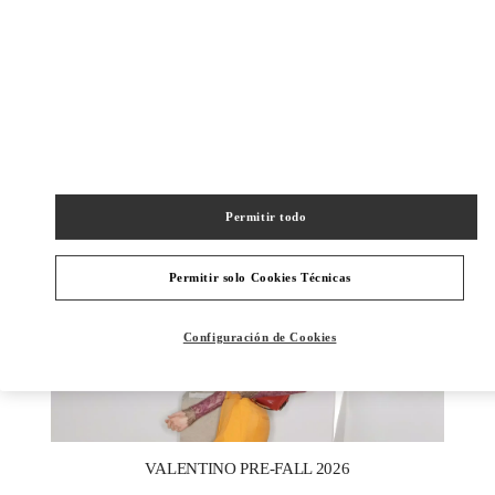
УЗНАТЬ БОЛЬШЕ
NOVEDADES
Permitir todo
Permitir solo Cookies Técnicas
Configuración de Cookies
New Tab
Link Opens in New Tab
VALENTINO PRE-FALL 2026