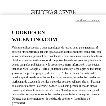
Skip to content
Return to Nav
ЖЕНСКАЯ ОБУВЬ
Continuar sin aceptar
Valentino
Moscow Tretyakovsky Proezd
COOKIES EN
VALENTINO.COM
ПОЗВОНИ СЕЙЧАС
Valentino utiliza cookies y otras tecnologías de rastreo tanto para garantizar el
LINK OPENS IN 
DIRECCIONES
correcto funcionamiento del sitio (gracias a las cookies técnicas) como para, con
su consentimiento, personalizar el contenido, enviar comunicaciones publicitarias
dirigidas y realizar análisis sobre el comportamiento de los usuarios y la eficacia
de sus campañas publicitarias, y le proporciona cierta información a sus socios,
incluidos Meta, Google y TikTok (utilizando cookies y tecnologías de marketing
y creación de perfiles propias y de terceros). Al hacer clic en "Permitir todo",
usted acepta el uso de todas las cookies y rastreadores, incluidas las cookies de
marketing, de creación de perfiles y de redes sociales. Al hacer clic en "Permitir
solo cookies técnicas" o cerrar el banner, usted solo permite el uso de dichas
cookies y deshabilita todas las demás. En la "Configuración de cookies", puede
Link Opens in New Tab
personalizar sus opciones sobre las cookies y cambiarlas en cualquier momento.
Obtenga más información en
la política de cookies
y
la política de
privacidad
.