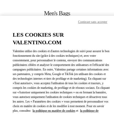
Skip to content
Return to Nav
Men's Bags
Continuer sans accepter
Valentino
The Dubai Mall - Bloomingdales Men
LES COOKIES SUR
VALENTINO.COM
CALL NOW
Valentino utilise des cookies et d'autres technologies de suivi pour assurer le bon
LINK OPEN
OBTENIR DES DIRECTIONS
fonctionnement du site (grâce à des cookies techniques) et, avec votre
consentement, pour personnaliser le contenu, envoyer des communications
publicitaires ciblées et analyser le comportement des utilisateurs et l'efficacité des
campagnes publicitaires. En outre, Valentino partage certaines informations avec
ses partenaires, y compris Meta, Google et TikTok (en utilisant des cookies et
des technologies internes et tiers de profilage et de marketing). En cliquant sur
«Tout autoriser», vous acceptez l'utilisation de tous les cookies et traceurs, y
compris les cookies de marketing, de profilage et de réseaux sociaux. En cliquant
sur «Autoriser uniquement les cookies techniques » ou en fermant la bannière,
vous autorisez uniquement l'utilisation de cookies techniques et désactivez tous
Link Opens in New Tab
les autres. Les « Paramètres des cookies » vous permettent de personnaliser vos
choix en matière de cookies et de les modifier à tout moment. Pour en savoir
plus, consultez
la politique en matière de cookies
et
la politique de