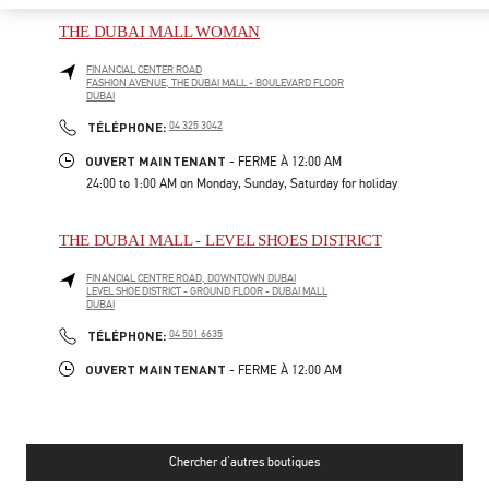
THE DUBAI MALL WOMAN
FINANCIAL CENTER ROAD
FASHION AVENUE, THE DUBAI MALL - BOULEVARD FLOOR
DUBAI
PHONE
TÉLÉPHONE:
04 325 3042
OUVERT MAINTENANT
- FERME À
12:00 AM
24:00 to 1:00 AM on Monday, Sunday, Saturday for holiday
THE DUBAI MALL - LEVEL SHOES DISTRICT
FINANCIAL CENTRE ROAD, DOWNTOWN DUBAI
LEVEL SHOE DISTRICT - GROUND FLOOR - DUBAI MALL
DUBAI
PHONE
TÉLÉPHONE:
04 501 6635
OUVERT MAINTENANT
- FERME À
12:00 AM
Chercher d'autres boutiques