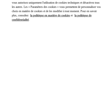
vous autorisez uniquement l'utilisation de cookies techniques et désactivez tous
les autres. Les « Paramètres des cookies » vous permettent de personnaliser vos
choix en matière de cookies et de les modifier à tout moment. Pour en savoir
plus, consultez
la politique en matière de cookies
et
la politique de
confidentialité
.
DÉCOUVRIR PLUS
NOUVEAUTÉS