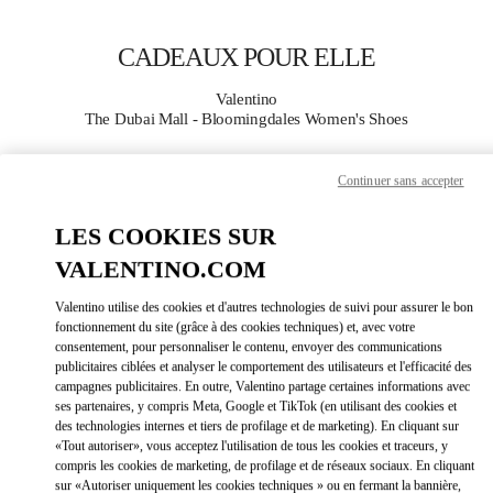
Skip to content
Return to Nav
CADEAUX POUR ELLE
Valentino
The Dubai Mall - Bloomingdales Women's Shoes
APPELLE MAINTENANT
Continuer sans accepter
LES COOKIES SUR
PLUS DE DÉTAILS
VALENTINO.COM
LINK OPEN
OBTENIR DES DIRECTIONS
Valentino utilise des cookies et d'autres technologies de suivi pour assurer le bon
fonctionnement du site (grâce à des cookies techniques) et, avec votre
consentement, pour personnaliser le contenu, envoyer des communications
publicitaires ciblées et analyser le comportement des utilisateurs et l'efficacité des
campagnes publicitaires. En outre, Valentino partage certaines informations avec
ses partenaires, y compris Meta, Google et TikTok (en utilisant des cookies et
des technologies internes et tiers de profilage et de marketing). En cliquant sur
«Tout autoriser», vous acceptez l'utilisation de tous les cookies et traceurs, y
compris les cookies de marketing, de profilage et de réseaux sociaux. En cliquant
sur «Autoriser uniquement les cookies techniques » ou en fermant la bannière,
Link Opens in New Tab