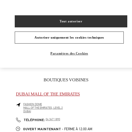
CATÉGORIES DE PRODUITS
Tout autoriser
Women's Shoes
Women's Bags
Autoriser uniquement les cookies techniques
CADEAUX POUR ELLE
Paramètres des Cookies
BOUTIQUES VOISINES
DUBAI MALL OF THE EMIRATES
FASHION DOME
MALL OF THE EMIRATES, LEVEL 2
DUBAI
LINK OPENS IN NEW TAB
PHONE
TÉLÉPHONE:
04 347 1890
OUVERT MAINTENANT
- FERME À
12:00 AM