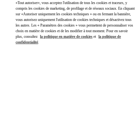
Link Opens in New Tab
«Tout autoriser», vous acceptez l'utilisation de tous les cookies et traceurs, y
compris les cookies de marketing, de profilage et de réseaux sociaux. En cliquant
sur «Autoriser uniquement les cookies techniques » ou en fermant la bannière,
Y aller en Uber
vous autorisez uniquement l'utilisation de cookies techniques et désactivez tous
les autres. Les « Paramètres des cookies » vous permettent de personnaliser vos
choix en matière de cookies et de les modifier à tout moment. Pour en savoir
plus, consultez
la politique en matière de cookies
et
la politique de
confidentialité
.
HEURES D'OUVERTURE
Jour de la semaine
Heures
Dimanche
10:00 AM
-
12:00 AM
Lundi
10:00 AM
-
11:00 PM