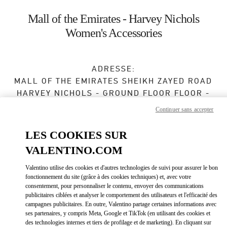
Skip to content
Return to Nav
Mall of the Emirates - Harvey Nichols
Women's Accessories
ADRESSE:
MALL OF THE EMIRATES SHEIKH ZAYED ROAD
HARVEY NICHOLS - GROUND FLOOR FLOOR -
MALL OF THE EMIRATES
Continuer sans accepter
DUBAI
LES COOKIES SUR
Ouvert maintenant
- Ferme à
12:00 AM
VALENTINO.COM
Valentino utilise des cookies et d'autres technologies de suivi pour assurer le bon
BOOK AN APPOINTMENT
fonctionnement du site (grâce à des cookies techniques) et, avec votre
consentement, pour personnaliser le contenu, envoyer des communications
publicitaires ciblées et analyser le comportement des utilisateurs et l'efficacité des
04 409 8888
campagnes publicitaires. En outre, Valentino partage certaines informations avec
ses partenaires, y compris Meta, Google et TikTok (en utilisant des cookies et
des technologies internes et tiers de profilage et de marketing). En cliquant sur
Obtenir des directions