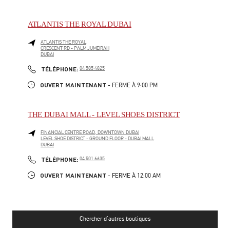
ATLANTIS THE ROYAL DUBAI
ATLANTIS THE ROYAL
CRESCENT RD - PALM JUMEIRAH
DUBAI
LINK OPENS IN NEW TAB
PHONE
TÉLÉPHONE:
04 585 4825
OUVERT MAINTENANT
- FERME À
9:00 PM
THE DUBAI MALL - LEVEL SHOES DISTRICT
FINANCIAL CENTRE ROAD, DOWNTOWN DUBAI
LEVEL SHOE DISTRICT - GROUND FLOOR - DUBAI MALL
DUBAI
LINK OPENS IN NEW TAB
PHONE
TÉLÉPHONE:
04 501 6635
OUVERT MAINTENANT
- FERME À
12:00 AM
Chercher d'autres boutiques