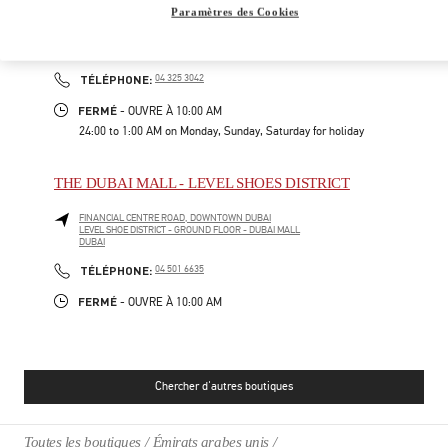
Paramètres des Cookies
FINANCIAL CENTER ROAD
FASHION AVENUE, THE DUBAI MALL - BOULEVARD FLOOR
DUBAI
PHONE
TÉLÉPHONE:
04 325 3042
FERMÉ
- OUVRE À
10:00 AM
24:00 to 1:00 AM on Monday, Sunday, Saturday for holiday
THE DUBAI MALL - LEVEL SHOES DISTRICT
FINANCIAL CENTRE ROAD, DOWNTOWN DUBAI
LEVEL SHOE DISTRICT - GROUND FLOOR - DUBAI MALL
DUBAI
PHONE
TÉLÉPHONE:
04 501 6635
FERMÉ
- OUVRE À
10:00 AM
Chercher d'autres boutiques
Toutes les boutiques
Émirats arabes unis