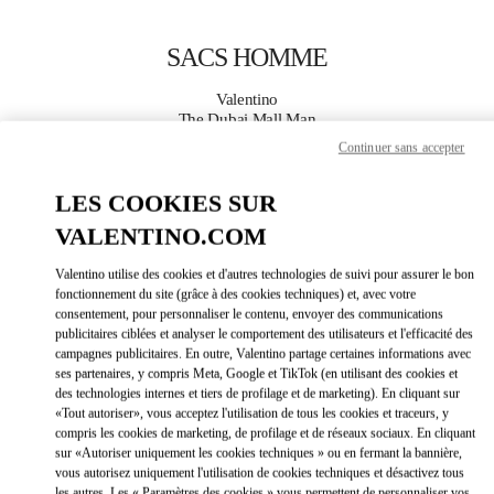
Skip to content
Return to Nav
SACS HOMME
Valentino
The Dubai Mall Man
Continuer sans accepter
APPELLE MAINTENANT
LES COOKIES SUR
VALENTINO.COM
PLUS DE DÉTAILS
Valentino utilise des cookies et d'autres technologies de suivi pour assurer le bon
LINK OPEN
OBTENIR DES DIRECTIONS
fonctionnement du site (grâce à des cookies techniques) et, avec votre
consentement, pour personnaliser le contenu, envoyer des communications
publicitaires ciblées et analyser le comportement des utilisateurs et l'efficacité des
campagnes publicitaires. En outre, Valentino partage certaines informations avec
ses partenaires, y compris Meta, Google et TikTok (en utilisant des cookies et
des technologies internes et tiers de profilage et de marketing). En cliquant sur
«Tout autoriser», vous acceptez l'utilisation de tous les cookies et traceurs, y
compris les cookies de marketing, de profilage et de réseaux sociaux. En cliquant
sur «Autoriser uniquement les cookies techniques » ou en fermant la bannière,
vous autorisez uniquement l'utilisation de cookies techniques et désactivez tous
Link Opens in New Tab
les autres. Les « Paramètres des cookies » vous permettent de personnaliser vos