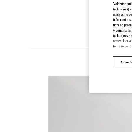
Valentino uti
techniques) e
analyser le co
informations 
tiers de profi
y compris les
techniques » 
autres. Les «
tout moment. 
Autoris