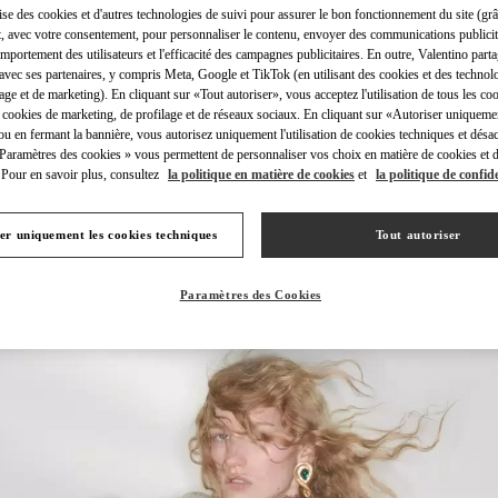
lise des cookies et d'autres technologies de suivi pour assurer le bon fonctionnement du site (gr
t, avec votre consentement, pour personnaliser le contenu, envoyer des communications publicita
mportement des utilisateurs et l'efficacité des campagnes publicitaires. En outre, Valentino parta
avec ses partenaires, y compris Meta, Google et TikTok (en utilisant des cookies et des technolo
lage et de marketing). En cliquant sur «Tout autoriser», vous acceptez l'utilisation de tous les coo
 cookies de marketing, de profilage et de réseaux sociaux. En cliquant sur «Autoriser uniqueme
DÉCOUVRIR PLUS
ou en fermant la bannière, vous autorisez uniquement l'utilisation de cookies techniques et désac
 Paramètres des cookies » vous permettent de personnaliser vos choix en matière de cookies et d
Pour en savoir plus, consultez
la politique en matière de cookies
et
la politique de confide
er uniquement les cookies techniques
Tout autoriser
NOUVEAUTÉS
Paramètres des Cookies