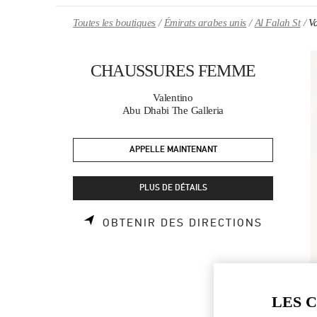
Skip to content
Return to Nav
Toutes les boutiques
Émirats arabes unis
Al Falah St
V
CHAUSSURES FEMME
Valentino
Abu Dhabi The Galleria
APPELLE MAINTENANT
PLUS DE DÉTAILS
LINK OP
OBTENIR DES DIRECTIONS
LES 