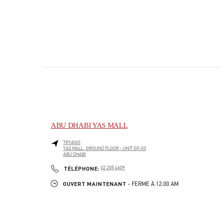
ABU DHABI YAS MALL
TRYANO
YAS MALL, GROUND FLOOR - UNIT GF-03
ABU DHABI
PHONE
TÉLÉPHONE:
02 205 4609
OUVERT MAINTENANT
- FERME À
12:00 AM