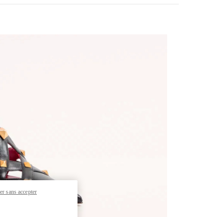
pens in New Tab
er sans accepter