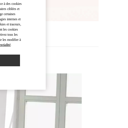
âce à des cookies
ires ciblées et
ge certaines
gies internes et
kies et traceurs,
nt les cookies
tivez tous les
e les modifier à
ntialité
.