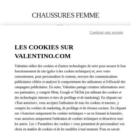
Skip to content
Return to Nav
CHAUSSURES FEMME
Valentino
Abu Dhabi Yas Mall
Continuer sans accepter
LES COOKIES SUR
APPELLE MAINTENANT
VALENTINO.COM
PLUS DE DÉTAILS
Valentino utilise des cookies et d'autres technologies de suivi pour assurer le bon
fonctionnement du site (grâce à des cookies techniques) et, avec votre
consentement, pour personnaliser le contenu, envoyer des communications
LINK OPEN
OBTENIR DES DIRECTIONS
publicitaires ciblées et analyser le comportement des utilisateurs et l'efficacité des
campagnes publicitaires. En outre, Valentino partage certaines informations avec
ses partenaires, y compris Meta, Google et TikTok (en utilisant des cookies et
des technologies internes et tiers de profilage et de marketing). En cliquant sur
«Tout autoriser», vous acceptez l'utilisation de tous les cookies et traceurs, y
compris les cookies de marketing, de profilage et de réseaux sociaux. En cliquant
sur «Autoriser uniquement les cookies techniques » ou en fermant la bannière,
vous autorisez uniquement l'utilisation de cookies techniques et désactivez tous
les autres. Les « Paramètres des cookies » vous permettent de personnaliser vos
choix en matière de cookies et de les modifier à tout moment. Pour en savoir
Link Opens in New Tab