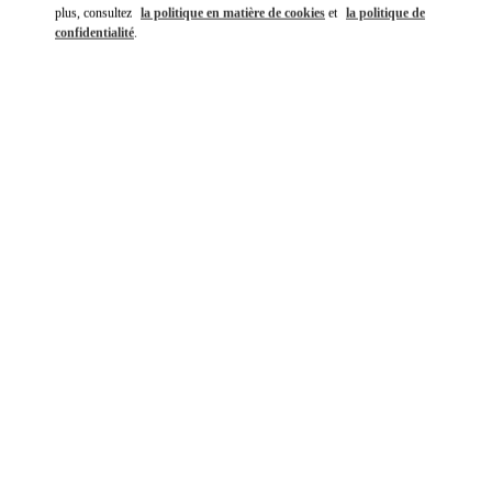
plus, consultez
la politique en matière de cookies
et
la politique de
confidentialité
.
DÉCOUVRIR PLUS
NOUVEAUTÉS