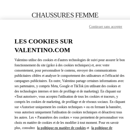
Skip to content
Return to Nav
CHAUSSURES FEMME
Valentino
Continuer sans accepter
Ala Moana Honolulu
LES COOKIES SUR
APPELLE MAINTENANT
VALENTINO.COM
Valentino utilise des cookies et d'autres technologies de suivi pour assurer le bon
PLUS DE DÉTAILS
fonctionnement du site (grâce à des cookies techniques) et, avec votre
consentement, pour personnaliser le contenu, envoyer des communications
publicitaires ciblées et analyser le comportement des utilisateurs et l'efficacité des
LINK OPEN
OBTENIR DES DIRECTIONS
campagnes publicitaires. En outre, Valentino partage certaines informations avec
ses partenaires, y compris Meta, Google et TikTok (en utilisant des cookies et
des technologies internes et tiers de profilage et de marketing). En cliquant sur
«Tout autoriser», vous acceptez l'utilisation de tous les cookies et traceurs, y
compris les cookies de marketing, de profilage et de réseaux sociaux. En cliquant
sur «Autoriser uniquement les cookies techniques » ou en fermant la bannière,
vous autorisez uniquement l'utilisation de cookies techniques et désactivez tous
les autres. Les « Paramètres des cookies » vous permettent de personnaliser vos
choix en matière de cookies et de les modifier à tout moment. Pour en savoir
plus, consultez
la politique en matière de cookies
et
la politique de
Link Opens in New Tab