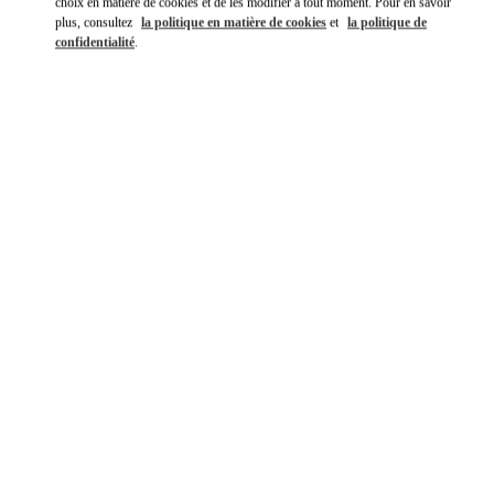
choix en matière de cookies et de les modifier à tout moment. Pour en savoir
plus, consultez
la politique en matière de cookies
et
la politique de
confidentialité
.
DÉCOUVRIR PLUS
NOUVEAUTÉS