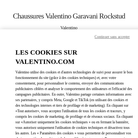
Skip to content
Return to Nav
Chaussures Valentino Garavani Rockstud
Valentino
Atlanta
Continuer sans accepter
APPELLE MAINTENANT
LES COOKIES SUR
VALENTINO.COM
PLUS DE DÉTAILS
Valentino utilise des cookies et d'autres technologies de suivi pour assurer le bon
fonctionnement du site (grâce à des cookies techniques) et, avec votre
LINK OPEN
OBTENIR DES DIRECTIONS
consentement, pour personnaliser le contenu, envoyer des communications
publicitaires ciblées et analyser le comportement des utilisateurs et l'efficacité des
campagnes publicitaires. En outre, Valentino partage certaines informations avec
ses partenaires, y compris Meta, Google et TikTok (en utilisant des cookies et
des technologies internes et tiers de profilage et de marketing). En cliquant sur
«Tout autoriser», vous acceptez l'utilisation de tous les cookies et traceurs, y
compris les cookies de marketing, de profilage et de réseaux sociaux. En cliquant
sur «Autoriser uniquement les cookies techniques » ou en fermant la bannière,
vous autorisez uniquement l'utilisation de cookies techniques et désactivez tous
les autres. Les « Paramètres des cookies » vous permettent de personnaliser vos
Link Opens in New Tab