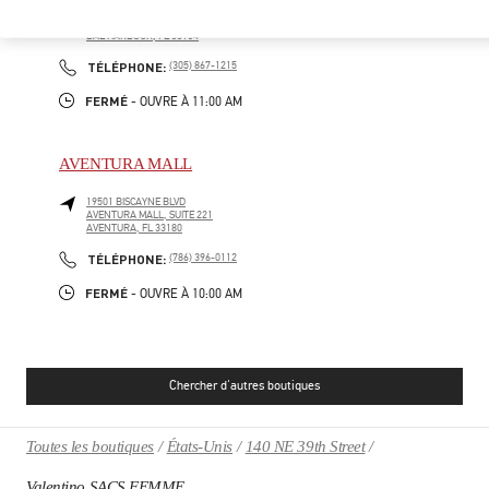
9700, COLLINS AVENUE
BAL HARBOUR SHOPS
BAL HARBOUR
,
FL
33154
PHONE
TÉLÉPHONE:
(305) 867-1215
FERMÉ
- OUVRE À
11:00 AM
AVENTURA MALL
19501 BISCAYNE BLVD
AVENTURA MALL, SUITE 221
AVENTURA
,
FL
33180
PHONE
TÉLÉPHONE:
(786) 396-0112
FERMÉ
- OUVRE À
10:00 AM
Chercher d'autres boutiques
Toutes les boutiques
États-Unis
140 NE 39th Street
Valentino SACS FEMME