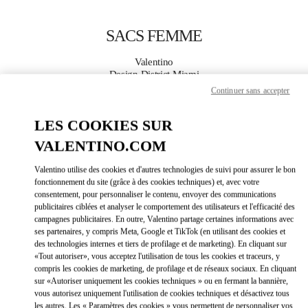
Skip to content
Return to Nav
SACS FEMME
Valentino
Design District Miami
Continuer sans accepter
APPELLE MAINTENANT
LES COOKIES SUR
VALENTINO.COM
PLUS DE DÉTAILS
Valentino utilise des cookies et d'autres technologies de suivi pour assurer le bon
LINK OPEN
OBTENIR DES DIRECTIONS
fonctionnement du site (grâce à des cookies techniques) et, avec votre
consentement, pour personnaliser le contenu, envoyer des communications
publicitaires ciblées et analyser le comportement des utilisateurs et l'efficacité des
campagnes publicitaires. En outre, Valentino partage certaines informations avec
ses partenaires, y compris Meta, Google et TikTok (en utilisant des cookies et
des technologies internes et tiers de profilage et de marketing). En cliquant sur
«Tout autoriser», vous acceptez l'utilisation de tous les cookies et traceurs, y
compris les cookies de marketing, de profilage et de réseaux sociaux. En cliquant
sur «Autoriser uniquement les cookies techniques » ou en fermant la bannière,
vous autorisez uniquement l'utilisation de cookies techniques et désactivez tous
Link Opens in New Tab
les autres. Les « Paramètres des cookies » vous permettent de personnaliser vos