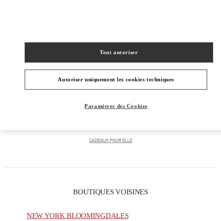
CATÉGORIES DE PRODUITS
PRÊT-À-PORTER FEMME
Tout autoriser
CHAUSSURES FEMME
Autoriser uniquement les cookies techniques
SACS FEMME
Paramètres des Cookies
CADEAUX POUR LUI
CADEAUX POUR ELLE
BOUTIQUES VOISINES
NEW YORK BLOOMINGDALES