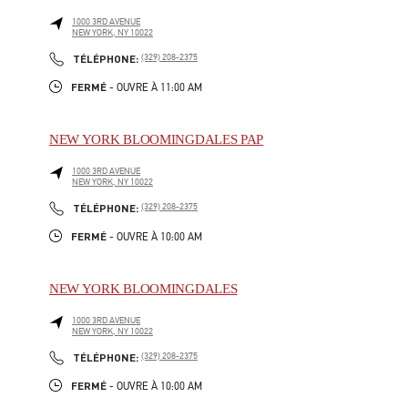
1000 3RD AVENUE
NEW YORK
,
NY
10022
LINK OPENS IN NEW TAB
PHONE
TÉLÉPHONE:
(329) 208-2375
FERMÉ
- OUVRE À
11:00 AM
NEW YORK BLOOMINGDALES PAP
1000 3RD AVENUE
NEW YORK
,
NY
10022
LINK OPENS IN NEW TAB
PHONE
TÉLÉPHONE:
(329) 208-2375
FERMÉ
- OUVRE À
10:00 AM
NEW YORK BLOOMINGDALES
1000 3RD AVENUE
NEW YORK
,
NY
10022
LINK OPENS IN NEW TAB
PHONE
TÉLÉPHONE:
(329) 208-2375
FERMÉ
- OUVRE À
10:00 AM