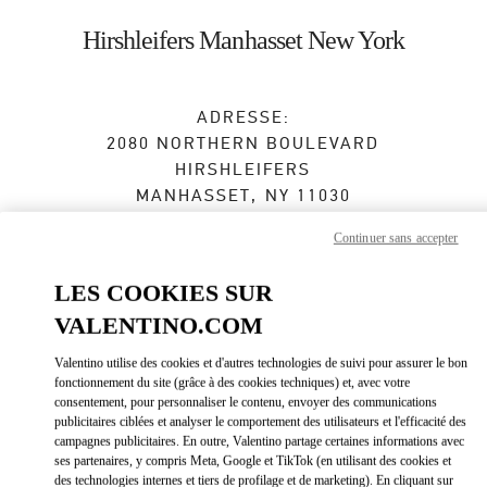
Skip to content
Return to Nav
Hirshleifers Manhasset New York
ADRESSE:
2080 NORTHERN BOULEVARD
HIRSHLEIFERS
MANHASSET
,
NY
11030
Continuer sans accepter
Fermé
- Ouvre à
10:00 AM
LES COOKIES SUR
VALENTINO.COM
RENDEZ-VOUS EN BOUTIQUE
Valentino utilise des cookies et d'autres technologies de suivi pour assurer le bon
(516) 627-3566
fonctionnement du site (grâce à des cookies techniques) et, avec votre
consentement, pour personnaliser le contenu, envoyer des communications
publicitaires ciblées et analyser le comportement des utilisateurs et l'efficacité des
Obtenir des directions
Link Opens in New Tab
campagnes publicitaires. En outre, Valentino partage certaines informations avec
ses partenaires, y compris Meta, Google et TikTok (en utilisant des cookies et
des technologies internes et tiers de profilage et de marketing). En cliquant sur