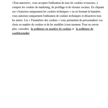
Y aller en Uber
«Tout autoriser», vous acceptez l'utilisation de tous les cookies et traceurs, y
compris les cookies de marketing, de profilage et de réseaux sociaux. En cliquant
sur «Autoriser uniquement les cookies techniques » ou en fermant la bannière,
vous autorisez uniquement l'utilisation de cookies techniques et désactivez tous
les autres. Les « Paramètres des cookies » vous permettent de personnaliser vos
choix en matière de cookies et de les modifier à tout moment. Pour en savoir
plus, consultez
la politique en matière de cookies
et
la politique de
confidentialité
.
HEURES D'OUVERTURE
Jour de la semaine
Heures
Dimanche
12:00 PM
-
6:00 PM
Lundi
10:00 AM
-
6:00 PM
Mardi
10:00 AM
-
6:00 PM
Mercredi
10:00 AM
-
6:00 PM
Jeudi
10:00 AM
-
6:00 PM
Vendredi
10:00 AM
-
6:00 PM