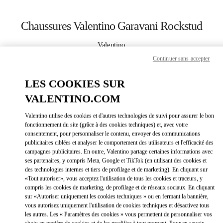
Skip to content
Return to Nav
Chaussures Valentino Garavani Rockstud
Valentino
Palm Beach
Continuer sans accepter
LES COOKIES SUR
APPELLE MAINTENANT
VALENTINO.COM
PLUS DE DÉTAILS
Valentino utilise des cookies et d'autres technologies de suivi pour assurer le bon
fonctionnement du site (grâce à des cookies techniques) et, avec votre
LINK OPEN
OBTENIR DES DIRECTIONS
consentement, pour personnaliser le contenu, envoyer des communications
publicitaires ciblées et analyser le comportement des utilisateurs et l'efficacité des
campagnes publicitaires. En outre, Valentino partage certaines informations avec
ses partenaires, y compris Meta, Google et TikTok (en utilisant des cookies et
des technologies internes et tiers de profilage et de marketing). En cliquant sur
«Tout autoriser», vous acceptez l'utilisation de tous les cookies et traceurs, y
compris les cookies de marketing, de profilage et de réseaux sociaux. En cliquant
sur «Autoriser uniquement les cookies techniques » ou en fermant la bannière,
vous autorisez uniquement l'utilisation de cookies techniques et désactivez tous
les autres. Les « Paramètres des cookies » vous permettent de personnaliser vos
Link Opens in New Tab