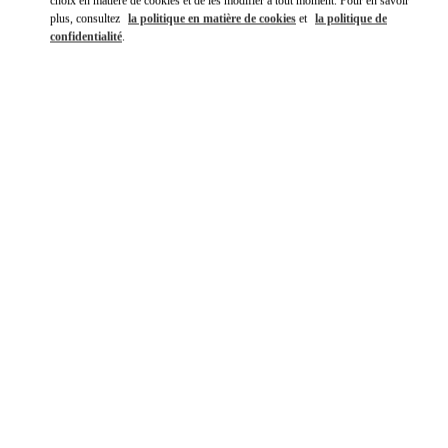
choix en matière de cookies et de les modifier à tout moment. Pour en savoir
plus, consultez
la politique en matière de cookies
et
la politique de
confidentialité
.
DÉCOUVRIR PLUS
NOUVEAUTÉS