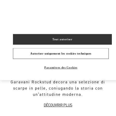
New Tab
Link Opens in New Tab
VALENTINO PRE-FALL 2026
SHOP NOW
Link Opens in New Tab
Tout autoriser
Autoriser uniquement les cookies techniques
À PROPOS DE LA BOUTIQUE
Paramètres des Cookies
Un iconico codice della Maison ripreso
dall’architettura romana. Il motivo Valentino
Garavani Rockstud decora una selezione di
scarpe in pelle, coniugando la storia con
un’attitudine moderna.
DÉCOUVRIR PLUS