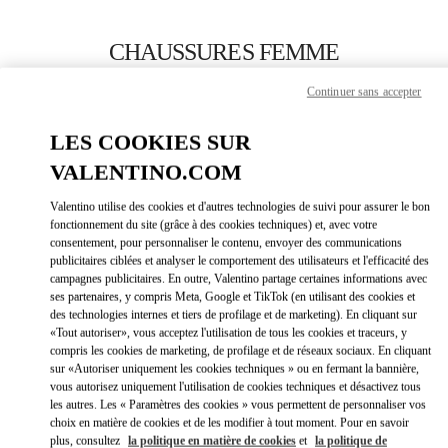
Skip to content
Return to Nav
CHAUSSURES FEMME
Valentino
Continuer sans accepter
Palm Beach
LES COOKIES SUR
APPELLE MAINTENANT
VALENTINO.COM
Valentino utilise des cookies et d'autres technologies de suivi pour assurer le bon
PLUS DE DÉTAILS
fonctionnement du site (grâce à des cookies techniques) et, avec votre
consentement, pour personnaliser le contenu, envoyer des communications
publicitaires ciblées et analyser le comportement des utilisateurs et l'efficacité des
LINK OPEN
OBTENIR DES DIRECTIONS
campagnes publicitaires. En outre, Valentino partage certaines informations avec
ses partenaires, y compris Meta, Google et TikTok (en utilisant des cookies et
des technologies internes et tiers de profilage et de marketing). En cliquant sur
«Tout autoriser», vous acceptez l'utilisation de tous les cookies et traceurs, y
compris les cookies de marketing, de profilage et de réseaux sociaux. En cliquant
sur «Autoriser uniquement les cookies techniques » ou en fermant la bannière,
vous autorisez uniquement l'utilisation de cookies techniques et désactivez tous
les autres. Les « Paramètres des cookies » vous permettent de personnaliser vos
choix en matière de cookies et de les modifier à tout moment. Pour en savoir
plus, consultez
la politique en matière de cookies
et
la politique de
Link Opens in New Tab