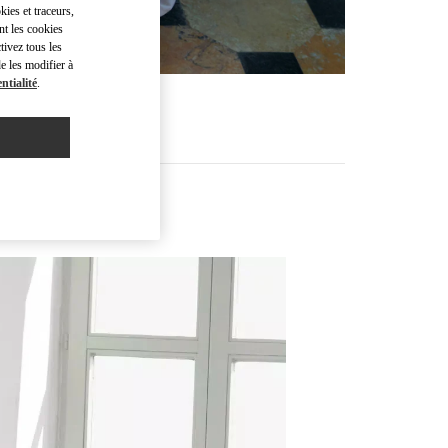
kies et traceurs,
nt les cookies
tivez tous les
e les modifier à
ntialité
.