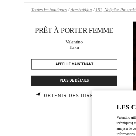
Skip to content
Return to Nav
Toutes les boutiques
Azerbaïdjan
151, Neftçilər Prospekt
PRÊT-À-PORTER FEMME
Valentino
Baku
APPELLE MAINTENANT
PLUS DE DÉTAILS
LINK OP
OBTENIR DES DIRECTIONS
LES 
Valentino uti
techniques) e
analyser le co
informations 