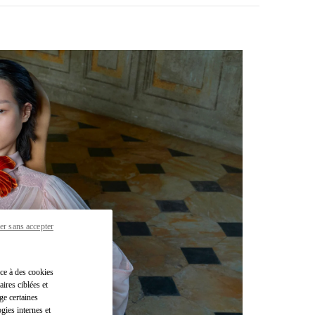
er sans accepter
pens in New Tab
âce à des cookies
ires ciblées et
ge certaines
gies internes et