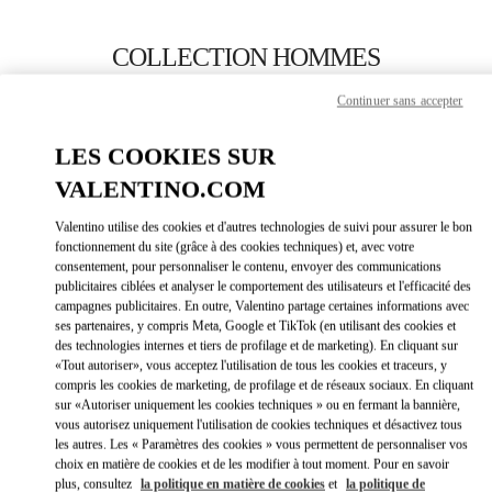
Skip to content
Return to Nav
COLLECTION HOMMES
Valentino
Continuer sans accepter
Toronto
LES COOKIES SUR
APPELLE MAINTENANT
VALENTINO.COM
Valentino utilise des cookies et d'autres technologies de suivi pour assurer le bon
PLUS DE DÉTAILS
fonctionnement du site (grâce à des cookies techniques) et, avec votre
consentement, pour personnaliser le contenu, envoyer des communications
publicitaires ciblées et analyser le comportement des utilisateurs et l'efficacité des
LINK OPEN
OBTENIR DES DIRECTIONS
campagnes publicitaires. En outre, Valentino partage certaines informations avec
ses partenaires, y compris Meta, Google et TikTok (en utilisant des cookies et
des technologies internes et tiers de profilage et de marketing). En cliquant sur
«Tout autoriser», vous acceptez l'utilisation de tous les cookies et traceurs, y
compris les cookies de marketing, de profilage et de réseaux sociaux. En cliquant
sur «Autoriser uniquement les cookies techniques » ou en fermant la bannière,
vous autorisez uniquement l'utilisation de cookies techniques et désactivez tous
les autres. Les « Paramètres des cookies » vous permettent de personnaliser vos
choix en matière de cookies et de les modifier à tout moment. Pour en savoir
plus, consultez
la politique en matière de cookies
et
la politique de
Link Opens in New Tab