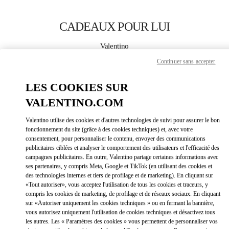
Skip to content
Return to Nav
CADEAUX POUR LUI
Valentino
Harbin Charter
Continuer sans accepter
APPELLE MAINTENANT
LES COOKIES SUR
VALENTINO.COM
PLUS DE DÉTAILS
Valentino utilise des cookies et d'autres technologies de suivi pour assurer le bon
fonctionnement du site (grâce à des cookies techniques) et, avec votre
LINK OPEN
OBTENIR DES DIRECTIONS
consentement, pour personnaliser le contenu, envoyer des communications
publicitaires ciblées et analyser le comportement des utilisateurs et l'efficacité des
campagnes publicitaires. En outre, Valentino partage certaines informations avec
ses partenaires, y compris Meta, Google et TikTok (en utilisant des cookies et
des technologies internes et tiers de profilage et de marketing). En cliquant sur
«Tout autoriser», vous acceptez l'utilisation de tous les cookies et traceurs, y
compris les cookies de marketing, de profilage et de réseaux sociaux. En cliquant
sur «Autoriser uniquement les cookies techniques » ou en fermant la bannière,
vous autorisez uniquement l'utilisation de cookies techniques et désactivez tous
les autres. Les « Paramètres des cookies » vous permettent de personnaliser vos
Link Opens in New Tab