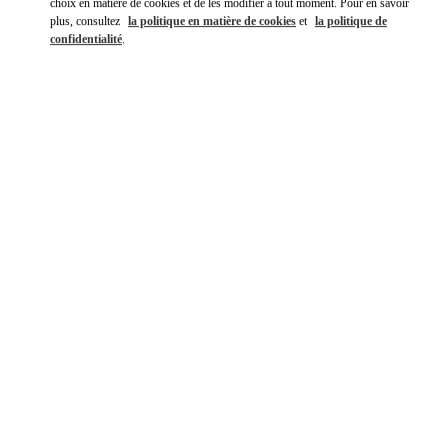
choix en matière de cookies et de les modifier à tout moment. Pour en savoir
plus, consultez
la politique en matière de cookies
et
la politique de
confidentialité
.
DÉCOUVRIR PLUS
NOUVEAUTÉS