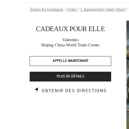
Skip to content
Return to Nav
Toutes les boutiques
Chine
1 Jianguomen Outer Street
CADEAUX POUR ELLE
Valentino
Beijing China World Trade Center
APPELLE MAINTENANT
PLUS DE DÉTAILS
LINK OP
OBTENIR DES DIRECTIONS