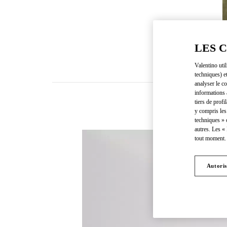
LES 
Valentino uti
techniques) e
analyser le co
informations 
tiers de profi
y compris les
techniques » 
autres. Les «
tout moment. 
Autoris