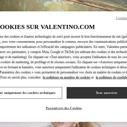
Continu
COOKIES SUR VALENTINO.COM
DÉCOUVRIR PLUS
lise des cookies et d'autres technologies de suivi pour assurer le bon fonctionnement du site (gr
t, avec votre consentement, pour personnaliser le contenu, envoyer des communications publicita
mportement des utilisateurs et l'efficacité des campagnes publicitaires. En outre, Valentino parta
avec ses partenaires, y compris Meta, Google et TikTok (en utilisant des cookies et des technolo
lage et de marketing). En cliquant sur «Tout autoriser», vous acceptez l'utilisation de tous les coo
NOUVEAUTÉS
 cookies de marketing, de profilage et de réseaux sociaux. En cliquant sur «Autoriser uniqueme
ou en fermant la bannière, vous autorisez uniquement l'utilisation de cookies techniques et désac
 Paramètres des cookies » vous permettent de personnaliser vos choix en matière de cookies et d
Pour en savoir plus, consultez
la politique en matière de cookies
et
la politique de confide
er uniquement les cookies techniques
Tout autoriser
Paramètres des Cookies