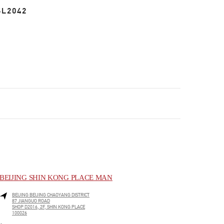
SL2042
BEIJING SHIN KONG PLACE MAN
BEIJING
BEIJING
CHAOYANG DISTRICT
87 JIANGUO ROAD
SHOP D2016, 2F, SHIN KONG PLACE
100026