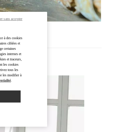
er sans accepter
âce à des cookies
ires ciblées et
ge certaines
gies internes et
kies et traceurs,
nt les cookies
tivez tous les
e les modifier à
ntialité
.