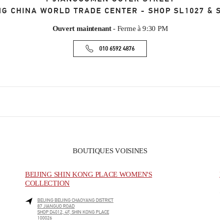
NG CHINA WORLD TRADE CENTER - SHOP SL1027 & 
Ouvert maintenant
- Ferme à
9:30 PM
010 6592 4876
BOUTIQUES VOISINES
BEIJING SHIN KONG PLACE WOMEN'S
COLLECTION
BEIJING
BEIJING
CHAOYANG DISTRICT
87 JIANGUO ROAD
SHOP D4012, 4F, SHIN KONG PLACE
100026