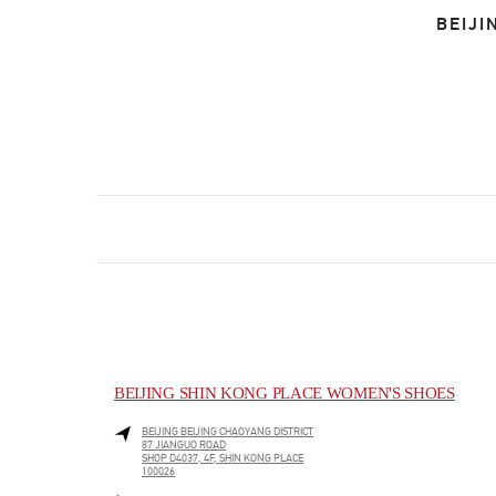
BEIJI
BEIJING SHIN KONG PLACE WOMEN'S SHOES
BEIJING
BEIJING
CHAOYANG DISTRICT
87 JIANGUO ROAD
SHOP D4037, 4F, SHIN KONG PLACE
100026