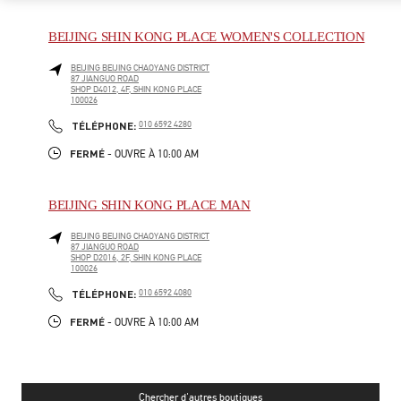
BEIJING SHIN KONG PLACE WOMEN'S COLLECTION
BEIJING
BEIJING
CHAOYANG DISTRICT
87 JIANGUO ROAD
SHOP D4012, 4F, SHIN KONG PLACE
100026
PHONE
TÉLÉPHONE:
010 6592 4280
FERMÉ
- OUVRE À
10:00 AM
BEIJING SHIN KONG PLACE MAN
BEIJING
BEIJING
CHAOYANG DISTRICT
87 JIANGUO ROAD
SHOP D2016, 2F, SHIN KONG PLACE
100026
PHONE
TÉLÉPHONE:
010 6592 4080
FERMÉ
- OUVRE À
10:00 AM
Chercher d'autres boutiques