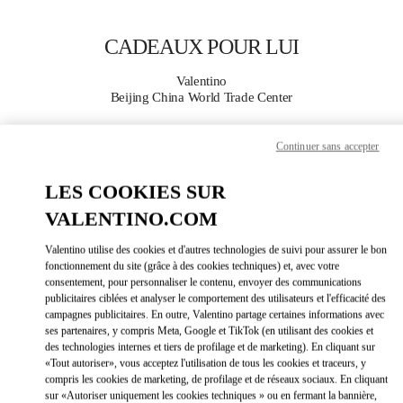
Skip to content
Return to Nav
CADEAUX POUR LUI
Valentino
Beijing China World Trade Center
Continuer sans accepter
APPELLE MAINTENANT
LES COOKIES SUR
PLUS DE DÉTAILS
VALENTINO.COM
LINK OPEN
OBTENIR DES DIRECTIONS
Valentino utilise des cookies et d'autres technologies de suivi pour assurer le bon
fonctionnement du site (grâce à des cookies techniques) et, avec votre
consentement, pour personnaliser le contenu, envoyer des communications
publicitaires ciblées et analyser le comportement des utilisateurs et l'efficacité des
campagnes publicitaires. En outre, Valentino partage certaines informations avec
ses partenaires, y compris Meta, Google et TikTok (en utilisant des cookies et
des technologies internes et tiers de profilage et de marketing). En cliquant sur
«Tout autoriser», vous acceptez l'utilisation de tous les cookies et traceurs, y
compris les cookies de marketing, de profilage et de réseaux sociaux. En cliquant
sur «Autoriser uniquement les cookies techniques » ou en fermant la bannière,
Link Opens in New Tab