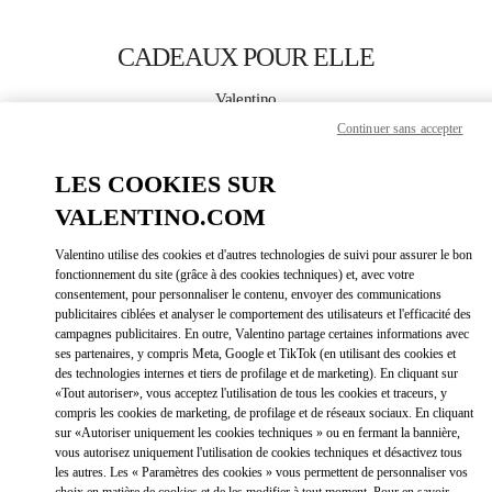
Skip to content
Return to Nav
CADEAUX POUR ELLE
Valentino
Shenyang Forum 66
Continuer sans accepter
LES COOKIES SUR
APPELLE MAINTENANT
VALENTINO.COM
LINK OPEN
OBTENIR DES DIRECTIONS
Valentino utilise des cookies et d'autres technologies de suivi pour assurer le bon
fonctionnement du site (grâce à des cookies techniques) et, avec votre
consentement, pour personnaliser le contenu, envoyer des communications
publicitaires ciblées et analyser le comportement des utilisateurs et l'efficacité des
campagnes publicitaires. En outre, Valentino partage certaines informations avec
ses partenaires, y compris Meta, Google et TikTok (en utilisant des cookies et
des technologies internes et tiers de profilage et de marketing). En cliquant sur
«Tout autoriser», vous acceptez l'utilisation de tous les cookies et traceurs, y
compris les cookies de marketing, de profilage et de réseaux sociaux. En cliquant
Link Opens in New Tab
sur «Autoriser uniquement les cookies techniques » ou en fermant la bannière,
vous autorisez uniquement l'utilisation de cookies techniques et désactivez tous
les autres. Les « Paramètres des cookies » vous permettent de personnaliser vos