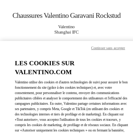
Skip to content
Return to Nav
Chaussures Valentino Garavani Rockstud
Valentino
Shanghai IFC
Continuer sans accepter
APPELLE MAINTENANT
LES COOKIES SUR
PLUS DE DÉTAILS
VALENTINO.COM
LINK OPEN
OBTENIR DES DIRECTIONS
Valentino utilise des cookies et d'autres technologies de suivi pour assurer le bon
fonctionnement du site (grâce à des cookies techniques) et, avec votre
consentement, pour personnaliser le contenu, envoyer des communications
publicitaires ciblées et analyser le comportement des utilisateurs et l'efficacité des
campagnes publicitaires. En outre, Valentino partage certaines informations avec
ses partenaires, y compris Meta, Google et TikTok (en utilisant des cookies et
des technologies internes et tiers de profilage et de marketing). En cliquant sur
«Tout autoriser», vous acceptez l'utilisation de tous les cookies et traceurs, y
compris les cookies de marketing, de profilage et de réseaux sociaux. En cliquant
sur «Autoriser uniquement les cookies techniques » ou en fermant la bannière,
Link Opens in New Tab