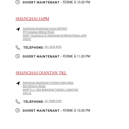
OUVERT MAINTENANT
- FERME À
10:00 PM
SHANGHAI IAPM
SHANGHAI
SHANGHAI
XUHUI DISTRICT
999 HUAIHAI MIDDLE ROAD
SHOP 106&206&215,SHANGHAI INTERNATIONAL APM
200031
PHONE
TÉLÉPHONE:
021 6025 8902
OUVERT MAINTENANT
- FERME À
11:00 PM
SHANGHAI QIANTAN TKL
SHANGHAI
SHANGHAI
PUDONG NEW AREA
500 DONGYU ROAD
SHOP S-L1-50A SHANGHAI TAIKOO LI QIANTAN
200126
PHONE
TÉLÉPHONE:
021 5085 0390
OUVERT MAINTENANT
- FERME À
10:00 PM