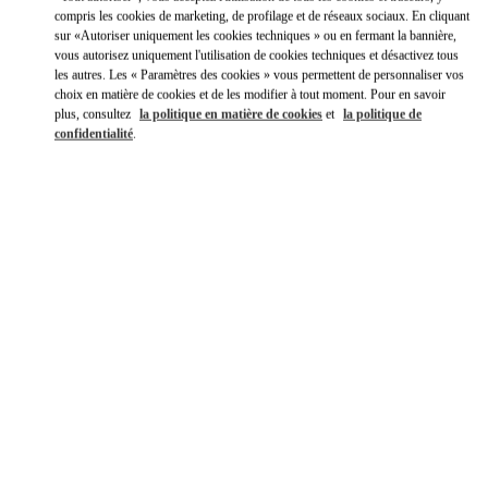
compris les cookies de marketing, de profilage et de réseaux sociaux. En cliquant
sur «Autoriser uniquement les cookies techniques » ou en fermant la bannière,
vous autorisez uniquement l'utilisation de cookies techniques et désactivez tous
les autres. Les « Paramètres des cookies » vous permettent de personnaliser vos
choix en matière de cookies et de les modifier à tout moment. Pour en savoir
plus, consultez
la politique en matière de cookies
et
la politique de
confidentialité
.
HEURES D'OUVERTURE
Jour de la semaine
Heures
Dimanche
10:00 AM
-
10:00 PM
Lundi
10:00 AM
-
10:00 PM
Mardi
10:00 AM
-
10:00 PM
Mercredi
10:00 AM
-
10:00 PM
Jeudi
10:00 AM
-
10:00 PM
Vendredi
10:00 AM
-
10:00 PM
Samedi
10:00 AM
-
10:00 PM