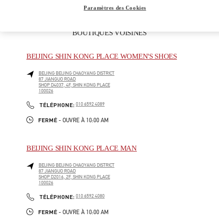
Paramètres des Cookies
BOUTIQUES VOISINES
BEIJING SHIN KONG PLACE WOMEN'S SHOES
BEIJING
BEIJING
CHAOYANG DISTRICT
87 JIANGUO ROAD
SHOP D4037, 4F, SHIN KONG PLACE
100026
LINK OPENS IN NEW TAB
PHONE
TÉLÉPHONE:
010 6592 4089
FERMÉ
- OUVRE À
10:00 AM
BEIJING SHIN KONG PLACE MAN
BEIJING
BEIJING
CHAOYANG DISTRICT
87 JIANGUO ROAD
SHOP D2016, 2F, SHIN KONG PLACE
100026
LINK OPENS IN NEW TAB
PHONE
TÉLÉPHONE:
010 6592 4080
FERMÉ
- OUVRE À
10:00 AM