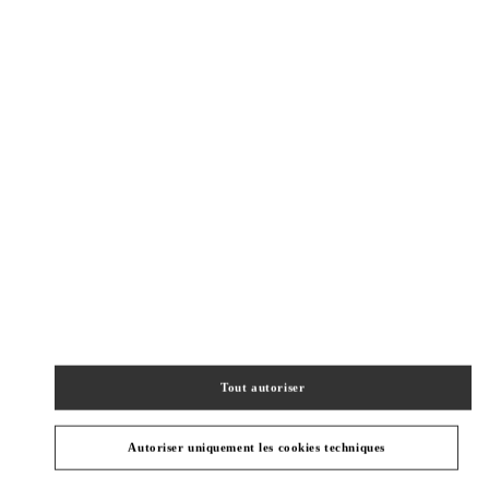
Obtenir des directions
Link Opens in New Tab
CATÉGORIES DE PRODUITS
Tout autoriser
PRÊT-À-PORTER FEMME
Autoriser uniquement les cookies techniques
CADEAUX POUR ELLE