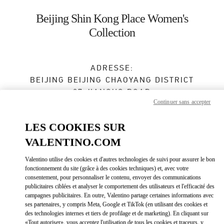
Skip to content
Return to Nav
Beijing Shin Kong Place Women's
Collection
ADRESSE:
BEIJING
BEIJING
CHAOYANG DISTRICT
87 JIANGUO ROAD
Continuer sans accepter
SHOP D4012, 4F, SHIN KONG PLACE
100026
LES COOKIES SUR
Fermé
- Ouvre à
10:00 AM
VALENTINO.COM
Valentino utilise des cookies et d'autres technologies de suivi pour assurer le bon
010 6592 4280
fonctionnement du site (grâce à des cookies techniques) et, avec votre
consentement, pour personnaliser le contenu, envoyer des communications
Obtenir des directions
publicitaires ciblées et analyser le comportement des utilisateurs et l'efficacité des
Link Opens in New Tab
campagnes publicitaires. En outre, Valentino partage certaines informations avec
ses partenaires, y compris Meta, Google et TikTok (en utilisant des cookies et
Y aller en Uber
des technologies internes et tiers de profilage et de marketing). En cliquant sur
«Tout autoriser», vous acceptez l'utilisation de tous les cookies et traceurs, y