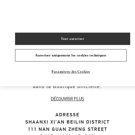
SHOP NOW
Link Opens in New Tab
Tout autoriser
À PROPOS DE LA BOUTIQUE
Autoriser uniquement les cookies techniques
Découvrez la sélection de cadeaux pour
femmes par le créateur Valentino Garavani.
Paramètres des Cookies
Achetez des cadeaux de luxe pour femmes
dans la Boutique officielle.
DÉCOUVRIR PLUS
ADRESSE
SHAANXI
XI’AN
BEILIN DISTRICT
111 NAN GUAN ZHENG STREET