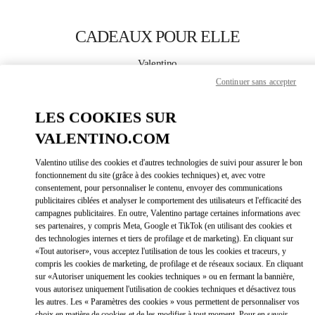
Skip to content
Return to Nav
CADEAUX POUR ELLE
Valentino
Xian Shin Kong Place Women's Bags
Continuer sans accepter
LES COOKIES SUR
APPELLE MAINTENANT
VALENTINO.COM
LINK OPEN
OBTENIR DES DIRECTIONS
Valentino utilise des cookies et d'autres technologies de suivi pour assurer le bon
fonctionnement du site (grâce à des cookies techniques) et, avec votre
consentement, pour personnaliser le contenu, envoyer des communications
publicitaires ciblées et analyser le comportement des utilisateurs et l'efficacité des
campagnes publicitaires. En outre, Valentino partage certaines informations avec
ses partenaires, y compris Meta, Google et TikTok (en utilisant des cookies et
des technologies internes et tiers de profilage et de marketing). En cliquant sur
«Tout autoriser», vous acceptez l'utilisation de tous les cookies et traceurs, y
compris les cookies de marketing, de profilage et de réseaux sociaux. En cliquant
Link Opens in New Tab
sur «Autoriser uniquement les cookies techniques » ou en fermant la bannière,
vous autorisez uniquement l'utilisation de cookies techniques et désactivez tous
les autres. Les « Paramètres des cookies » vous permettent de personnaliser vos
choix en matière de cookies et de les modifier à tout moment. Pour en savoir