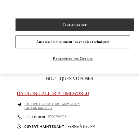
ADRESSE
DAEJEON
YU SEONG GU
17, EXPO RO
SHINSEGAE DAEJEON, 1F
34126
Tout autoriser
Ouvert maintenant
- Ferme à
8:30 PM
Autoriser uniquement les cookies techniques
042-607-8756
Paramètres des Cookies
BOUTIQUES VOISINES
DAEJEON GALLERIA TIMEWORLD
DAEJEON
SEOGU
GALLERIA TIMEWORLD, 2F
DAEDEOK-DAERO 211
PHONE
TÉLÉPHONE:
042-720-6219
OUVERT MAINTENANT
- FERME À
8:30 PM