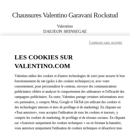
Skip to content
Return to Nav
Chaussures Valentino Garavani Rockstud
Valentino
DAEJEON SHINSEGAE
Continuer sans accepter
APPELLE MAINTENANT
LES COOKIES SUR
PLUS DE DÉTAILS
VALENTINO.COM
Valentino utilise des cookies et d'autres technologies de suivi pour assurer le bon
LINK OPEN
OBTENIR DES DIRECTIONS
fonctionnement du site (grâce à des cookies techniques) et, avec votre
consentement, pour personnaliser le contenu, envoyer des communications
publicitaires ciblées et analyser le comportement des utilisateurs et l'efficacité des
campagnes publicitaires. En outre, Valentino partage certaines informations avec
ses partenaires, y compris Meta, Google et TikTok (en utilisant des cookies et
des technologies internes et tiers de profilage et de marketing). En cliquant sur
«Tout autoriser», vous acceptez l'utilisation de tous les cookies et traceurs, y
compris les cookies de marketing, de profilage et de réseaux sociaux. En cliquant
sur «Autoriser uniquement les cookies techniques » ou en fermant la bannière,
vous autorisez uniquement l'utilisation de cookies techniques et désactivez tous
Link Opens in New Tab