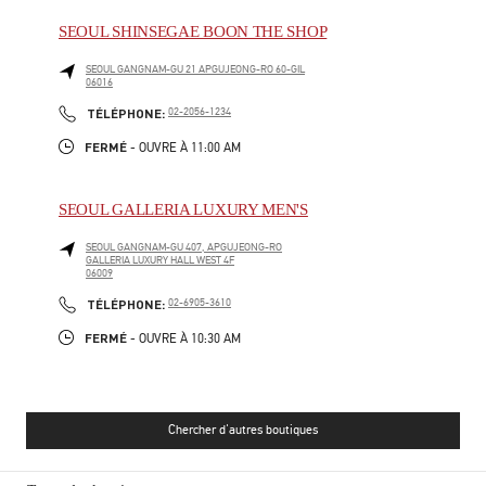
SEOUL SHINSEGAE BOON THE SHOP
SEOUL
GANGNAM-GU
21 APGUJEONG-RO 60-GIL
06016
PHONE
TÉLÉPHONE:
02-2056-1234
FERMÉ
- OUVRE À
11:00 AM
SEOUL GALLERIA LUXURY MEN'S
SEOUL
GANGNAM-GU
407, APGUJEONG-RO
GALLERIA LUXURY HALL WEST 4F
06009
PHONE
TÉLÉPHONE:
02-6905-3610
FERMÉ
- OUVRE À
10:30 AM
Chercher d'autres boutiques