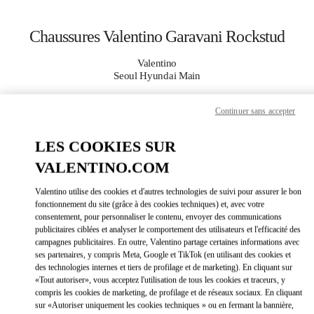
Skip to content
Return to Nav
Chaussures Valentino Garavani Rockstud
Valentino
Seoul Hyundai Main
Continuer sans accepter
APPELLE MAINTENANT
LES COOKIES SUR
PLUS DE DÉTAILS
VALENTINO.COM
LINK OPEN
OBTENIR DES DIRECTIONS
Valentino utilise des cookies et d'autres technologies de suivi pour assurer le bon
fonctionnement du site (grâce à des cookies techniques) et, avec votre
consentement, pour personnaliser le contenu, envoyer des communications
publicitaires ciblées et analyser le comportement des utilisateurs et l'efficacité des
campagnes publicitaires. En outre, Valentino partage certaines informations avec
ses partenaires, y compris Meta, Google et TikTok (en utilisant des cookies et
des technologies internes et tiers de profilage et de marketing). En cliquant sur
«Tout autoriser», vous acceptez l'utilisation de tous les cookies et traceurs, y
compris les cookies de marketing, de profilage et de réseaux sociaux. En cliquant
sur «Autoriser uniquement les cookies techniques » ou en fermant la bannière,
Link Opens in New Tab