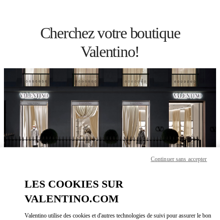
Skip to content
Return to Nav
Cherchez votre boutique
Valentino!
Continuer sans accepter
LES COOKIES SUR
Veuillez chercher votre pays/région !
VALENTINO.COM
Découvrez nos boutiques en effectuant une recherche par pays/région
ou en cliquant sur les listes des pays.
Valentino utilise des cookies et d'autres technologies de suivi pour assurer le bon