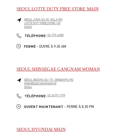
SEOUL LOTTE DUTY FREE STORE MAIN
SEOUL
JUNG-GU
30, EULJI-RO
LOTTE DUTY FREE STORE 10F
04533
LINK OPENS IN NEW TAB
PHONE
TÉLÉPHONE:
02-779-6085
FERMÉ
- OUVRE À
9:30 AM
SEOUL SHINSEGAE GANGNAM WOMAN
SEOUL
SEOCHO-GU
176, SINBANPO-RO
SHINSEGAE GANGNAM 2F
06546
LINK OPENS IN NEW TAB
PHONE
TÉLÉPHONE:
02-3479-1799
OUVERT MAINTENANT
- FERME À
8:30 PM
SEOUL HYUNDAI MAIN