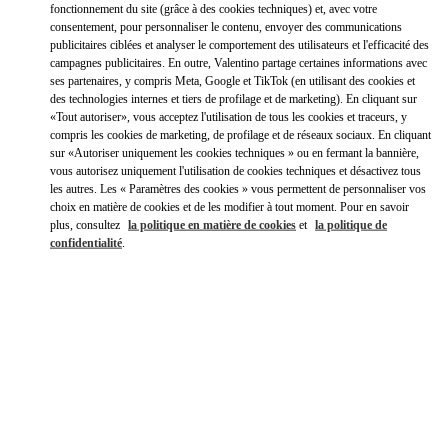
fonctionnement du site (grâce à des cookies techniques) et, avec votre
Rechercher
consentement, pour personnaliser le contenu, envoyer des communications
Ville, État/Province, Code postal ou Ville et Pays
publicitaires ciblées et analyser le comportement des utilisateurs et l'efficacité des
CORÉE DU SUD
campagnes publicitaires. En outre, Valentino partage certaines informations avec
ses partenaires, y compris Meta, Google et TikTok (en utilisant des cookies et
des technologies internes et tiers de profilage et de marketing). En cliquant sur
«Tout autoriser», vous acceptez l'utilisation de tous les cookies et traceurs, y
BUSAN LOTTE MAIN
compris les cookies de marketing, de profilage et de réseaux sociaux. En cliquant
sur «Autoriser uniquement les cookies techniques » ou en fermant la bannière,
BUSAN
BUSANJIN-GU
772, GAYA DAERO
vous autorisez uniquement l'utilisation de cookies techniques et désactivez tous
LOTTE BUSAN 1F
47285
les autres. Les « Paramètres des cookies » vous permettent de personnaliser vos
LINK OPENS IN NEW TAB
choix en matière de cookies et de les modifier à tout moment. Pour en savoir
PHONE
TÉLÉPHONE:
051-810-3160
plus, consultez
la politique en matière de cookies
et
la politique de
confidentialité
.
OUVERT MAINTENANT
- FERME À
8:30 PM
BUSAN SHINSEGAE CENTUM CITY
BUSAN
HAEUNDAE-GU
35 CENTUMNAMDAE-RO
SHINSEGAE CENTUM CITY 1F
48058
LINK OPENS IN NEW TAB
PHONE
TÉLÉPHONE:
051-745-1469
OUVERT MAINTENANT
- FERME À
8:30 PM