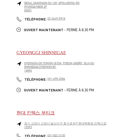
SEOUL
GANGNAM-GU
165, APGUJEONG-RO
HYUNDAI MAIN 2F
06001
LINK OPENS IN NEW TAB
PHONE
TÉLÉPHONE:
02-3449-5918
OUVERT MAINTENANT
- FERME À
8:30 PM
GYEONGGI SHINSEGAE
GYEONGGI-DO
YONGIN-SI
536, POEUN-DAERO, SUJI-GU
SHINSEGAE GYEONGGI B1
16896
LINK OPENS IN NEW TAB
PHONE
TÉLÉPHONE:
031-695-2086
OUVERT MAINTENANT
- FERME À
8:30 PM
현대 킨텍스 부티크
경기 고양시
고양시
일산서구
호수로 817 현대백화점 킨텍스점
10393
LINK OPENS IN NEW TAB
PHONE
TÉLÉPHONE:
031-822-3130