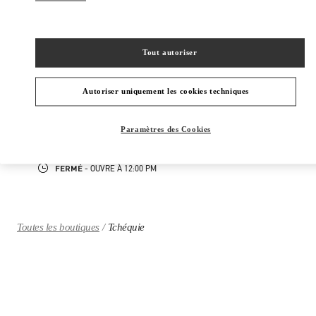
Rechercher
Ville, État/Province, Code postal ou Ville et Pays
TCHÉQUIE
Tout autoriser
PRAGUE
Autoriser uniquement les cookies techniques
PAŘÍŽSKÁ 18
11000
PRAGUE
Paramètres des Cookies
LINK OPENS IN NEW TAB
PHONE
TÉLÉPHONE:
224 826 841
FERMÉ
- OUVRE À
12:00 PM
Toutes les boutiques
Tchéquie