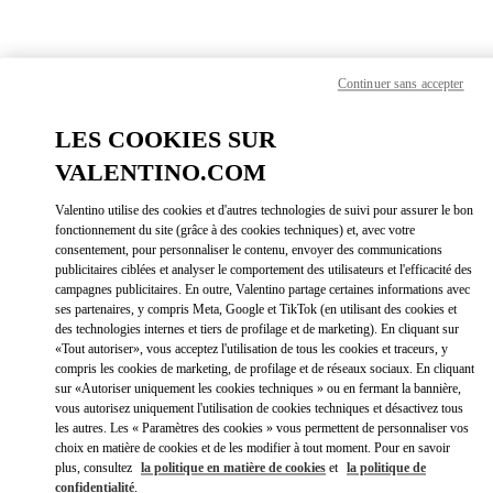
Skip to content
Return to Nav
Cherchez votre boutique
Continuer sans accepter
Valentino!
LES COOKIES SUR
VALENTINO.COM
Valentino utilise des cookies et d'autres technologies de suivi pour assurer le bon
fonctionnement du site (grâce à des cookies techniques) et, avec votre
consentement, pour personnaliser le contenu, envoyer des communications
publicitaires ciblées et analyser le comportement des utilisateurs et l'efficacité des
campagnes publicitaires. En outre, Valentino partage certaines informations avec
ses partenaires, y compris Meta, Google et TikTok (en utilisant des cookies et
des technologies internes et tiers de profilage et de marketing). En cliquant sur
«Tout autoriser», vous acceptez l'utilisation de tous les cookies et traceurs, y
compris les cookies de marketing, de profilage et de réseaux sociaux. En cliquant
sur «Autoriser uniquement les cookies techniques » ou en fermant la bannière,
vous autorisez uniquement l'utilisation de cookies techniques et désactivez tous
Veuillez chercher votre pays/région !
les autres. Les « Paramètres des cookies » vous permettent de personnaliser vos
choix en matière de cookies et de les modifier à tout moment. Pour en savoir
Découvrez nos boutiques en effectuant une recherche par pays/région
plus, consultez
la politique en matière de cookies
et
la politique de
ou en cliquant sur les listes des pays.
confidentialité
.