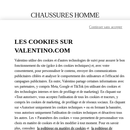
Skip to content
Return to Nav
CHAUSSURES HOMME
Valentino
Continuer sans accepter
Barcelona
LES COOKIES SUR
APPELLE MAINTENANT
VALENTINO.COM
Valentino utilise des cookies et d'autres technologies de suivi pour assurer le bon
PLUS DE DÉTAILS
fonctionnement du site (grâce à des cookies techniques) et, avec votre
consentement, pour personnaliser le contenu, envoyer des communications
publicitaires ciblées et analyser le comportement des utilisateurs et l'efficacité des
LINK OPEN
OBTENIR DES DIRECTIONS
campagnes publicitaires. En outre, Valentino partage certaines informations avec
ses partenaires, y compris Meta, Google et TikTok (en utilisant des cookies et
des technologies internes et tiers de profilage et de marketing). En cliquant sur
«Tout autoriser», vous acceptez l'utilisation de tous les cookies et traceurs, y
compris les cookies de marketing, de profilage et de réseaux sociaux. En cliquant
sur «Autoriser uniquement les cookies techniques » ou en fermant la bannière,
vous autorisez uniquement l'utilisation de cookies techniques et désactivez tous
les autres. Les « Paramètres des cookies » vous permettent de personnaliser vos
choix en matière de cookies et de les modifier à tout moment. Pour en savoir
plus, consultez
la politique en matière de cookies
et
la politique de
Link Opens in New Tab