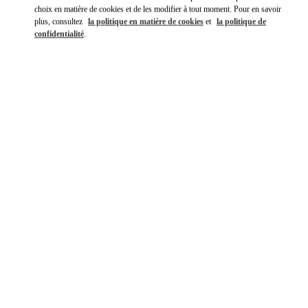
choix en matière de cookies et de les modifier à tout moment. Pour en savoir
plus, consultez
la politique en matière de cookies
et
la politique de
confidentialité
.
DÉCOUVRIR PLUS
NOUVEAUTÉS DANS LA BOUTIQUE VALENTINO - Cannes