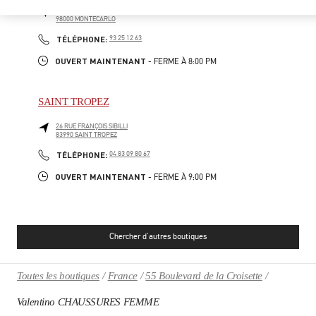
7/9 AVENUE DE MONTE-CARLO
98000
MONTECARLO
PHONE
TÉLÉPHONE:
93 25 12 63
OUVERT MAINTENANT
- FERME À
8:00 PM
SAINT TROPEZ
26 RUE FRANÇOIS SIBILLI
83990
SAINT TROPEZ
PHONE
TÉLÉPHONE:
04 83 09 80 67
OUVERT MAINTENANT
- FERME À
9:00 PM
Chercher d'autres boutiques
Toutes les boutiques
France
55 Boulevard de la Croisette
Valentino CHAUSSURES FEMME