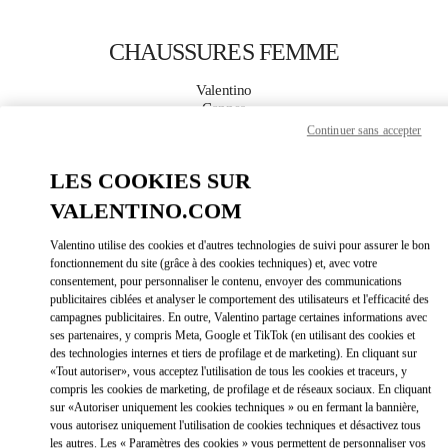
Skip to content
Return to Nav
CHAUSSURES FEMME
Valentino
Cannes
Continuer sans accepter
APPELLE MAINTENANT
LES COOKIES SUR
VALENTINO.COM
PLUS DE DÉTAILS
Valentino utilise des cookies et d'autres technologies de suivi pour assurer le bon
LINK OPEN
fonctionnement du site (grâce à des cookies techniques) et, avec votre
OBTENIR DES DIRECTIONS
consentement, pour personnaliser le contenu, envoyer des communications
publicitaires ciblées et analyser le comportement des utilisateurs et l'efficacité des
campagnes publicitaires. En outre, Valentino partage certaines informations avec
ses partenaires, y compris Meta, Google et TikTok (en utilisant des cookies et
des technologies internes et tiers de profilage et de marketing). En cliquant sur
«Tout autoriser», vous acceptez l'utilisation de tous les cookies et traceurs, y
compris les cookies de marketing, de profilage et de réseaux sociaux. En cliquant
sur «Autoriser uniquement les cookies techniques » ou en fermant la bannière,
vous autorisez uniquement l'utilisation de cookies techniques et désactivez tous
les autres. Les « Paramètres des cookies » vous permettent de personnaliser vos
Link Opens in New Tab