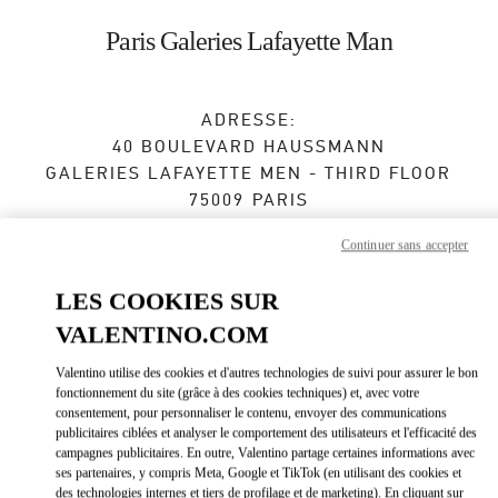
Skip to content
Return to Nav
Paris Galeries Lafayette Man
ADRESSE:
40 BOULEVARD HAUSSMANN
GALERIES LAFAYETTE MEN - THIRD FLOOR
75009
PARIS
Fermé
- Ouvre à
10:00 AM
Continuer sans accepter
LES COOKIES SUR
VALENTINO.COM
RENDEZ-VOUS EN BOUTIQUE
Valentino utilise des cookies et d'autres technologies de suivi pour assurer le bon
01 44 71 05 75
fonctionnement du site (grâce à des cookies techniques) et, avec votre
consentement, pour personnaliser le contenu, envoyer des communications
publicitaires ciblées et analyser le comportement des utilisateurs et l'efficacité des
Obtenir des directions
Link Opens in New Tab
campagnes publicitaires. En outre, Valentino partage certaines informations avec
ses partenaires, y compris Meta, Google et TikTok (en utilisant des cookies et
des technologies internes et tiers de profilage et de marketing). En cliquant sur