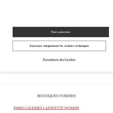
CATÉGORIES DE PRODUITS
Tout autoriser
COLLECTION HOMMES
Autoriser uniquement les cookies techniques
CHAUSSURES HOMME
SACS HOMME
Paramètres des Cookies
CADEAUX POUR LUI
BOUTIQUES VOISINES
PARIS GALERIES LAFAYETTE WOMAN