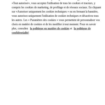
Y aller en Uber
«Tout autoriser», vous acceptez l'utilisation de tous les cookies et traceurs, y
compris les cookies de marketing, de profilage et de réseaux sociaux. En cliquant
sur «Autoriser uniquement les cookies techniques » ou en fermant la bannière,
vous autorisez uniquement l'utilisation de cookies techniques et désactivez tous
les autres. Les « Paramètres des cookies » vous permettent de personnaliser vos
choix en matière de cookies et de les modifier à tout moment. Pour en savoir
plus, consultez
la politique en matière de cookies
et
la politique de
confidentialité
.
HEURES D'OUVERTURE
Jour de la semaine
Heures
Dimanche
11:00 AM
-
8:00 PM
Lundi
10:00 AM
-
8:30 PM
Mardi
10:00 AM
-
8:30 PM
Mercredi
10:00 AM
-
8:30 PM
Jeudi
10:00 AM
-
8:30 PM
Vendredi
10:00 AM
-
8:30 PM