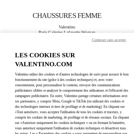
Skip to content
Return to Nav
CHAUSSURES FEMME
Valentino
Paris Galeries Lafayette Woman
Continuer sans accepter
APPELLE MAINTENANT
LES COOKIES SUR
VALENTINO.COM
PLUS DE DÉTAILS
Valentino utilise des cookies et d'autres technologies de suivi pour assurer le bon
LINK OPEN
OBTENIR DES DIRECTIONS
fonctionnement du site (grâce à des cookies techniques) et, avec votre
consentement, pour personnaliser le contenu, envoyer des communications
publicitaires ciblées et analyser le comportement des utilisateurs et l'efficacité des
campagnes publicitaires. En outre, Valentino partage certaines informations avec
ses partenaires, y compris Meta, Google et TikTok (en utilisant des cookies et
des technologies internes et tiers de profilage et de marketing). En cliquant sur
«Tout autoriser», vous acceptez l'utilisation de tous les cookies et traceurs, y
compris les cookies de marketing, de profilage et de réseaux sociaux. En cliquant
sur «Autoriser uniquement les cookies techniques » ou en fermant la bannière,
vous autorisez uniquement l'utilisation de cookies techniques et désactivez tous
Link Opens in New Tab
les autres. Les « Paramètres des cookies » vous permettent de personnaliser vos