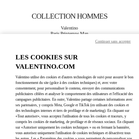
Skip to content
Return to Nav
COLLECTION HOMMES
Valentino
Paris Printemps Man
Continuer sans accepter
APPELLE MAINTENANT
LES COOKIES SUR
VALENTINO.COM
PLUS DE DÉTAILS
Valentino utilise des cookies et d'autres technologies de suivi pour assurer le bon
LINK OPEN
OBTENIR DES DIRECTIONS
fonctionnement du site (grâce à des cookies techniques) et, avec votre
consentement, pour personnaliser le contenu, envoyer des communications
publicitaires ciblées et analyser le comportement des utilisateurs et l'efficacité des
campagnes publicitaires. En outre, Valentino partage certaines informations avec
ses partenaires, y compris Meta, Google et TikTok (en utilisant des cookies et
des technologies internes et tiers de profilage et de marketing). En cliquant sur
«Tout autoriser», vous acceptez l'utilisation de tous les cookies et traceurs, y
compris les cookies de marketing, de profilage et de réseaux sociaux. En cliquant
sur «Autoriser uniquement les cookies techniques » ou en fermant la bannière,
vous autorisez uniquement l'utilisation de cookies techniques et désactivez tous
Link Opens in New Tab
les autres. Les « Paramètres des cookies » vous permettent de personnaliser vos