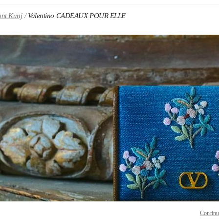
ant Kunj
Valentino CADEAUX POUR ELLE
ENS IN NEW TAB
Link O
Continu