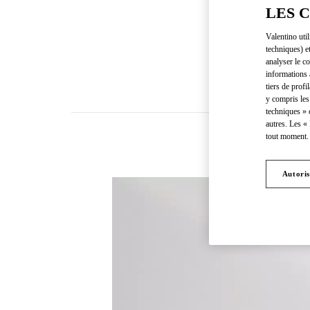
LES 
Valentino uti
techniques) e
analyser le co
informations 
tiers de profi
y compris les
techniques » 
autres. Les «
tout moment. 
Autoris