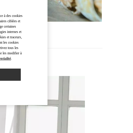
âce à des cookies
ires ciblées et
ge certaines
gies internes et
kies et traceurs,
nt les cookies
tivez tous les
e les modifier à
ntialité
.