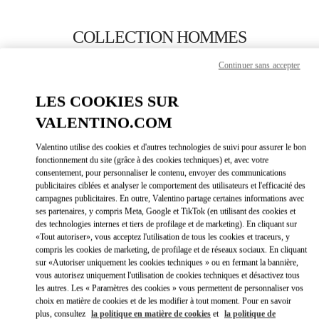
Skip to content
Return to Nav
COLLECTION HOMMES
Valentino
Continuer sans accepter
Jakarta Plaza Indonesia
LES COOKIES SUR
APPELLE MAINTENANT
VALENTINO.COM
Valentino utilise des cookies et d'autres technologies de suivi pour assurer le bon
PLUS DE DÉTAILS
fonctionnement du site (grâce à des cookies techniques) et, avec votre
consentement, pour personnaliser le contenu, envoyer des communications
publicitaires ciblées et analyser le comportement des utilisateurs et l'efficacité des
LINK OPEN
OBTENIR DES DIRECTIONS
campagnes publicitaires. En outre, Valentino partage certaines informations avec
ses partenaires, y compris Meta, Google et TikTok (en utilisant des cookies et
des technologies internes et tiers de profilage et de marketing). En cliquant sur
«Tout autoriser», vous acceptez l'utilisation de tous les cookies et traceurs, y
compris les cookies de marketing, de profilage et de réseaux sociaux. En cliquant
sur «Autoriser uniquement les cookies techniques » ou en fermant la bannière,
vous autorisez uniquement l'utilisation de cookies techniques et désactivez tous
les autres. Les « Paramètres des cookies » vous permettent de personnaliser vos
choix en matière de cookies et de les modifier à tout moment. Pour en savoir
plus, consultez
la politique en matière de cookies
et
la politique de
Link Opens in New Tab