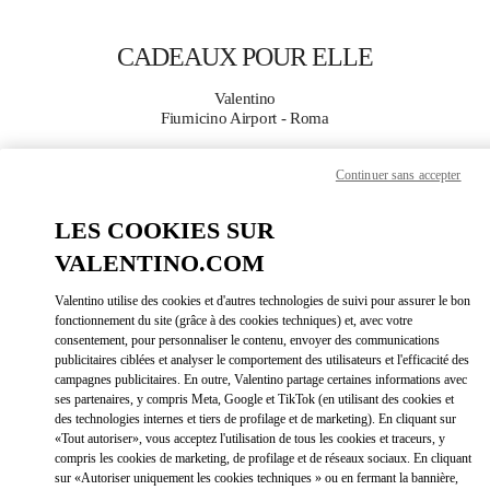
Skip to content
Return to Nav
CADEAUX POUR ELLE
Valentino
Fiumicino Airport - Roma
Continuer sans accepter
APPELLE MAINTENANT
LES COOKIES SUR
PLUS DE DÉTAILS
VALENTINO.COM
LINK OPEN
OBTENIR DES DIRECTIONS
Valentino utilise des cookies et d'autres technologies de suivi pour assurer le bon
fonctionnement du site (grâce à des cookies techniques) et, avec votre
consentement, pour personnaliser le contenu, envoyer des communications
publicitaires ciblées et analyser le comportement des utilisateurs et l'efficacité des
campagnes publicitaires. En outre, Valentino partage certaines informations avec
ses partenaires, y compris Meta, Google et TikTok (en utilisant des cookies et
des technologies internes et tiers de profilage et de marketing). En cliquant sur
«Tout autoriser», vous acceptez l'utilisation de tous les cookies et traceurs, y
compris les cookies de marketing, de profilage et de réseaux sociaux. En cliquant
sur «Autoriser uniquement les cookies techniques » ou en fermant la bannière,
Link Opens in New Tab