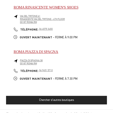
ROMA RINASCENTE WOMEN'S SHOES
VIA DEL TRITONE 61
RINASCENTE VIA DEL TRITONE - 4TH FLOOR
00187
ROMA
RM
PHONE
TÉLÉPHONE:
06 4575 3450
OUVERT MAINTENANT
- FERME À
9:00 PM
ROMA PIAZZA DI SPAGNA
PIAZZA DI SPAGNA 38
00187
ROMA
RM
PHONE
TÉLÉPHONE:
06 9451 5710
OUVERT MAINTENANT
- FERME À
7:30 PM
Chercher d'autres boutiques