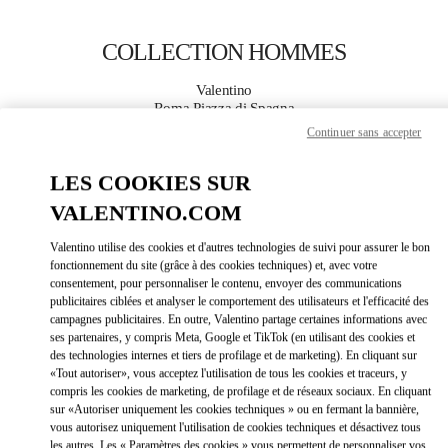
Skip to content
Return to Nav
COLLECTION HOMMES
Valentino
Roma Piazza di Spagna
Continuer sans accepter
APPELLE MAINTENANT
LES COOKIES SUR
VALENTINO.COM
PLUS DE DÉTAILS
Valentino utilise des cookies et d'autres technologies de suivi pour assurer le bon
LINK OPEN
OBTENIR DES DIRECTIONS
fonctionnement du site (grâce à des cookies techniques) et, avec votre
consentement, pour personnaliser le contenu, envoyer des communications
publicitaires ciblées et analyser le comportement des utilisateurs et l'efficacité des
campagnes publicitaires. En outre, Valentino partage certaines informations avec
ses partenaires, y compris Meta, Google et TikTok (en utilisant des cookies et
des technologies internes et tiers de profilage et de marketing). En cliquant sur
«Tout autoriser», vous acceptez l'utilisation de tous les cookies et traceurs, y
compris les cookies de marketing, de profilage et de réseaux sociaux. En cliquant
sur «Autoriser uniquement les cookies techniques » ou en fermant la bannière,
vous autorisez uniquement l'utilisation de cookies techniques et désactivez tous
Link Opens in New Tab
les autres. Les « Paramètres des cookies » vous permettent de personnaliser vos