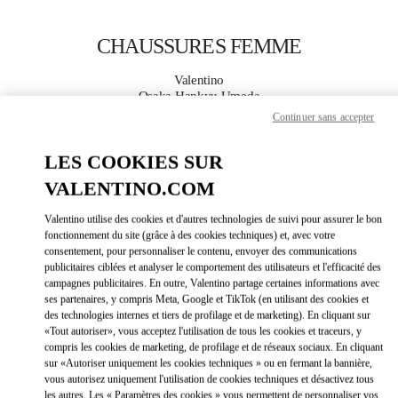
Skip to content
Return to Nav
CHAUSSURES FEMME
Valentino
Osaka Hankyu Umeda
Continuer sans accepter
APPELLE MAINTENANT
LES COOKIES SUR
VALENTINO.COM
PLUS DE DÉTAILS
Valentino utilise des cookies et d'autres technologies de suivi pour assurer le bon
LINK OPEN
OBTENIR DES DIRECTIONS
fonctionnement du site (grâce à des cookies techniques) et, avec votre
consentement, pour personnaliser le contenu, envoyer des communications
publicitaires ciblées et analyser le comportement des utilisateurs et l'efficacité des
campagnes publicitaires. En outre, Valentino partage certaines informations avec
ses partenaires, y compris Meta, Google et TikTok (en utilisant des cookies et
des technologies internes et tiers de profilage et de marketing). En cliquant sur
«Tout autoriser», vous acceptez l'utilisation de tous les cookies et traceurs, y
compris les cookies de marketing, de profilage et de réseaux sociaux. En cliquant
sur «Autoriser uniquement les cookies techniques » ou en fermant la bannière,
vous autorisez uniquement l'utilisation de cookies techniques et désactivez tous
Link Opens in New Tab
les autres. Les « Paramètres des cookies » vous permettent de personnaliser vos