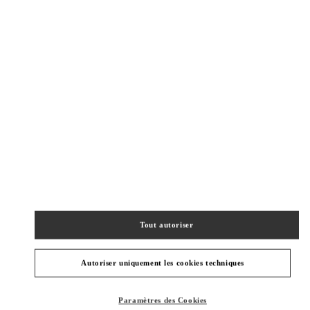
New Tab
Link Opens in New Tab
ヴァレンティノ 2026年 プレフォール
今すぐ見る
Link Opens in New Tab
BOUTIQUES VOISINES
OSAKA HANKYU UMEDA WOMEN'S SHOES
530-8350
OSAKA
OSAKA
KITA-KU
8-7 KAKUDA-CHO
HANKYU UMEDA 4F
Tout autoriser
PHONE
TÉLÉPHONE:
06-6313-7925
OUVERT MAINTENANT
- FERME À
8:00 PM
Autoriser uniquement les cookies techniques
OSAKA HANKYU UMEDA WOMEN'S BAGS
Paramètres des Cookies