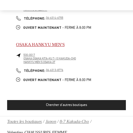
530-8350
OSAKA
OSAKA
KITA-KU
8-7 KAKUDA-CHO
HANKYU UMEDA 1F
PHONE
TÉLÉPHONE:
06-6314-6755
OUVERT MAINTENANT
- FERME À
8:00 PM
OSAKA HANKYU MEN'S
530-0017
OSAKA
OSAKA
KITA-KU
7-10 KAKUDA-CHO
HANKYU MEN'S OSAKA 2F
PHONE
TÉLÉPHONE:
06-6313-8776
OUVERT MAINTENANT
- FERME À
8:00 PM
Chercher d'autres boutiques
Toutes les boutiques
Japon
8-7 Kakuda-Cho
Valentino CHAUSSURES FEMME