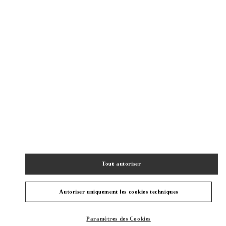
New Tab
Link Opens in New Tab
ヴァレンティノ 2026年 プレフォール
今すぐ見る
Link Opens in New Tab
BOUTIQUES VOISINES
OSAKA HANKYU UMEDA WOMEN'S SHOES
530-8350
OSAKA
OSAKA
KITA-KU
8-7 KAKUDA-CHO
HANKYU UMEDA 4F
Tout autoriser
PHONE
TÉLÉPHONE:
06-6313-7925
FERMÉ
- OUVRE À
10:00 AM
Autoriser uniquement les cookies techniques
OSAKA HANKYU UMEDA WOMEN'S BAGS
Paramètres des Cookies