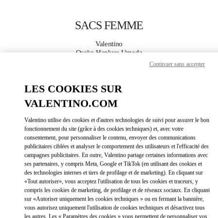
Skip to content
Return to Nav
SACS FEMME
Valentino
Osaka Hankyu Umeda
Continuer sans accepter
APPELLE MAINTENANT
LES COOKIES SUR
VALENTINO.COM
PLUS DE DÉTAILS
Valentino utilise des cookies et d'autres technologies de suivi pour assurer le bon
LINK OPEN
OBTENIR DES DIRECTIONS
fonctionnement du site (grâce à des cookies techniques) et, avec votre
consentement, pour personnaliser le contenu, envoyer des communications
publicitaires ciblées et analyser le comportement des utilisateurs et l'efficacité des
campagnes publicitaires. En outre, Valentino partage certaines informations avec
ses partenaires, y compris Meta, Google et TikTok (en utilisant des cookies et
des technologies internes et tiers de profilage et de marketing). En cliquant sur
«Tout autoriser», vous acceptez l'utilisation de tous les cookies et traceurs, y
compris les cookies de marketing, de profilage et de réseaux sociaux. En cliquant
sur «Autoriser uniquement les cookies techniques » ou en fermant la bannière,
vous autorisez uniquement l'utilisation de cookies techniques et désactivez tous
Link Opens in New Tab
les autres. Les « Paramètres des cookies » vous permettent de personnaliser vos